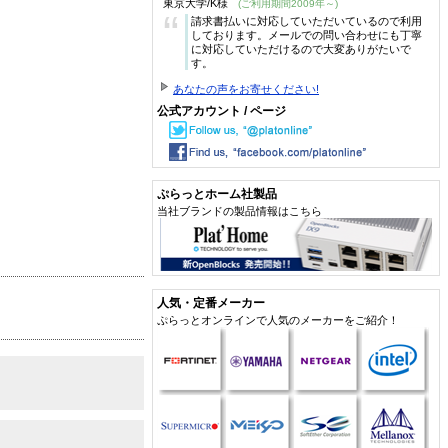
東京大学/K様
(ご利用期間2009年～)
“
請求書払いに対応していただいているので利用
しております。メールでの問い合わせにも丁寧
に対応していただけるので大変ありがたいで
す。
あなたの声をお寄せください!
公式アカウント / ページ
ぷらっとホーム社製品
当社ブランドの製品情報はこちら
人気・定番メーカー
ぷらっとオンラインで人気のメーカーをご紹介！