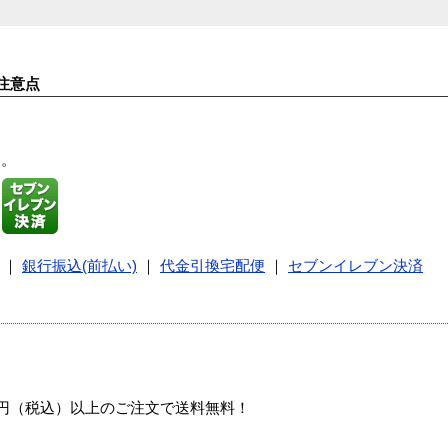
注意点
す。
｜
銀行振込(前払い)
｜
代金引換宅配便
｜
セブンイレブン決済
00円（税込）以上のご注文で送料無料！