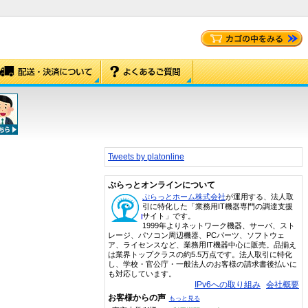
Tweets by platonline
ぷらっとオンラインについて
ぷらっとホーム株式会社
が運用する、法人取
引に特化した「業務用IT機器専門の調達支援
サイト」です。
1999年よりネットワーク機器、サーバ、スト
レージ、パソコン周辺機器、PCパーツ、ソフトウェ
ア、ライセンスなど、業務用IT機器中心に販売。品揃え
は業界トップクラスの約5.5万点です。法人取引に特化
し、学校・官公庁・一般法人のお客様の請求書後払いに
も対応しています。
IPv6への取り組み
会社概要
お客様からの声
もっと見る