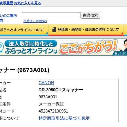
表示履歴
お気に入りを見る
払いのご案内
内
型番まとめ検索»
ャナー (9673A001)
ーカー
CANON
品名
DR-3080CII スキャナー
番
9673A001
証条件
メーカー保証
ANコード
4528472100951
品について
特定商取引法に基づく表示