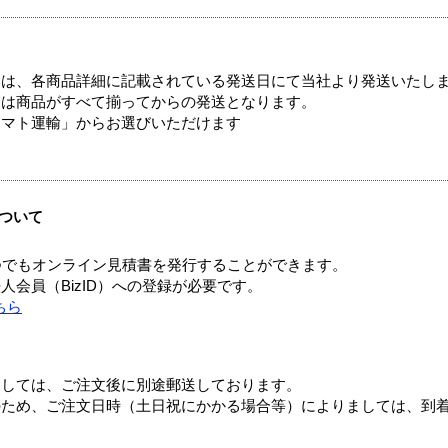
ては、各商品詳細に記載されている発送日にて当社より発送いたし
送は商品がすべて揃ってからの発送となります。
ヤマト運輸」からお選びいただけます
ついて
つでもオンライン見積書を発行することができます。
会員（BizID）への登録が必要です。
ちら
ましては、ご注文後に別途郵送しております。
のため、ご注文日時（土日祝にかかる場合等）によりましては、到