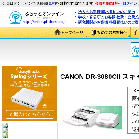
会員はオンラインで見積書(
)を
無料で作成
できます
会員登録(無料)
ログイン
見本
法人のお客様 請求書払いのご案内
学校・官公庁のお客様 校費・公費
研究機関のお客様 科研費払いのご案
CANON DR-3080CII スキ
メ
商
型
保
J
返