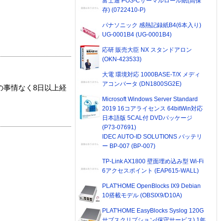
富士通 POS-Cサーマルロール紙(高保
存) (0722410-P)
パナソニック 感熱記録紙B4(6本入り)
UG-0001B4 (UG-0001B4)
応研 販売大臣 NX スタンドアロン
(OKN-423533)
大電 環境対応 1000BASE-T/X メディ
アコンバータ (DN1800SG2E)
の事情なく8日以上経
Microsoft Windows Server Standard
2019 16コアライセンス 64bitWin対応
日本語版 5CAL付 DVDパッケージ
(P73-07691)
IDEC AUTO-ID SOLUTIONS バッテリ
ー BP-007 (BP-007)
TP-Link AX1800 壁面埋め込み型 Wi-Fi
6アクセスポイント (EAP615-WALL)
PLAT'HOME OpenBlocks IX9 Debian
10搭載モデル (OBSIX9/D10A)
PLAT'HOME EasyBlocks Syslog 120G
サブスクリプション(保守サービス) 1年