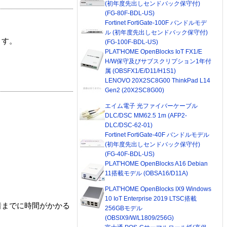
(初年度先出しセンドバック保守付)
(FG-80F-BDL-US)
Fortinet FortiGate-100F バンドルモデ
ル (初年度先出しセンドバック保守付)
ます。
(FG-100F-BDL-US)
PLAT'HOME OpenBlocks IoT FX1/E
H/W保守及びサブスクリプション1年付
属 (OBSFX1/E/D11/H1S1)
LENOVO 20X2SC8G00 ThinkPad L14
Gen2 (20X2SC8G00)
エイム電子 光ファイバーケーブル
DLC/DSC MM62.5 1m (AFP2-
DLC/DSC-62-01)
Fortinet FortiGate-40F バンドルモデル
(初年度先出しセンドバック保守付)
(FG-40F-BDL-US)
PLAT'HOME OpenBlocks A16 Debian
11搭載モデル (OBSA16/D11A)
PLAT'HOME OpenBlocks IX9 Windows
10 IoT Enterprise 2019 LTSC搭載
着までに時間がかかる
256GBモデル
(OBSIX9/W/L1809/256G)