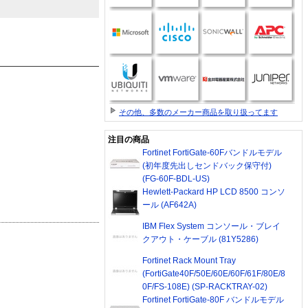
その他、多数のメーカー商品を取り扱ってます
注目の商品
Fortinet FortiGate-60Fバンドルモデル
(初年度先出しセンドバック保守付)
(FG-60F-BDL-US)
Hewlett-Packard HP LCD 8500 コンソ
ール (AF642A)
IBM Flex System コンソール・ブレイ
クアウト・ケーブル (81Y5286)
Fortinet Rack Mount Tray
(FortiGate40F/50E/60E/60F/61F/80E/8
0F/FS-108E) (SP-RACKTRAY-02)
Fortinet FortiGate-80F バンドルモデル