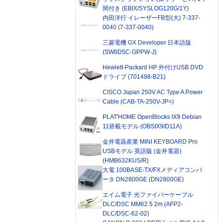
間付き (EBIX/SYSLOG120G/1Y)
内田洋行 イレーザーFB型(大) 7-337-
0040 (7-337-0040)
三菱電機 GX Developer 日本語版
(SW8D5C-GPPW-J)
Hewlett-Packard HP 外付けUSB DVD
ドライブ (701498-B21)
CISCO Japan 250V AC Type A Power
Cable (CAB-TA-250V-JP=)
PLAT'HOME OpenBlocks IX9 Debian
11搭載モデル (OBSIX9/D11A)
金井電器産業 MINI KEYBOARD Pro
USBモデル 英語版 (金井電器)
(HMB632KUS/R)
大電 100BASE-TX/FXメディアコンバ
ータ DN2800GE (DN2800GE)
エイム電子 光ファイバーケーブル
DLC/DSC MM62.5 2m (AFP2-
DLC/DSC-62-02)