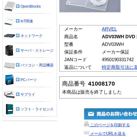
OpenBlocks
IoT関連
メーカー
ARVEL
ネットワーク
商品名
ADV03WH D
型番
ADV03WH
サーバ・ストレージ
保証条件
メーカー保証
JANコード
4950190331742
パソコン・周辺機器
返品について
特定商取引法に
PCパーツ
商品番号
41008170
本商品は販売を終了しました
サプライ
ソフト・ライセンス
このページを印刷する
メールでURLを送る