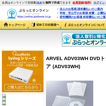
会員はオンラインで見積書(
)を
無料で作成
できます
会員登録(無料)
ログイン
見本
法人のお客様 請求書払いのご案内
学校・官公庁のお客様 校費・公費
研究機関のお客様 科研費払いのご案
ARVEL ADV03WH D
ア (ADV03WH)