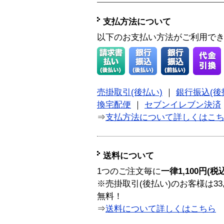
支払方法について
以下のお支払い方法がご利用で
売掛取引(後払い)
｜
銀行振込(後
換宅配便
｜
セブンイレブン決済
⇒
支払方法について詳しくはこ
送料について
1つのご注文毎に
一律1,100円(税
※売掛取引(後払い)のお客様は33
無料！
⇒
送料について詳しくはこちら