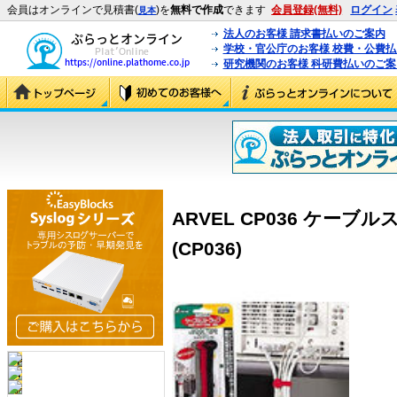
会員はオンラインで見積書(
)を
無料で作成
できます
会員登録(無料)
ログイン
見本
法人のお客様 請求書払いのご案内
学校・官公庁のお客様 校費・公費
研究機関のお客様 科研費払いのご案
ARVEL CP036 ケー
(CP036)