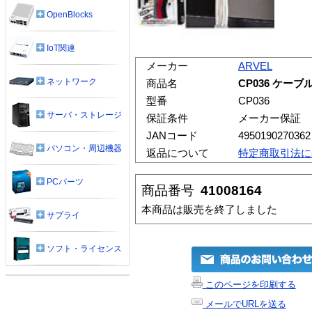
OpenBlocks
IoT関連
メーカー
ARVEL
ネットワーク
商品名
CP036 ケー
型番
CP036
サーバ・ストレージ
保証条件
メーカー保証
JANコード
4950190270362
パソコン・周辺機器
返品について
特定商取引法に
PCパーツ
商品番号
41008164
本商品は販売を終了しました
サプライ
ソフト・ライセンス
このページを印刷する
メールでURLを送る