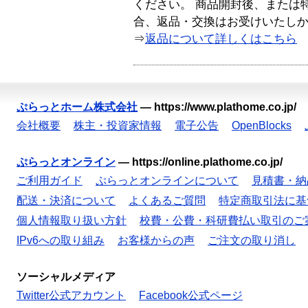
ください。 商品開封後、または
合、返品・交換はお受けいたし
⇒
返品について詳しくはこちら
ぷらっとホーム株式会社
—
https://www.plathome.co.jp/
会社概要
株主・投資家情報
電子公告
OpenBlocks
ぷらっとオンライン
—
https://online.plathome.co.jp/
ご利用ガイド
ぷらっとオンラインについて
見積書・納
配送・決済について
よくあるご質問
特定商取引法に基
個人情報取り扱い方針
校費・公費・科研費払い取引のご
IPv6への取り組み
お客様からの声
ご注文の取り消し
ソーシャルメディア
Twitter公式アカウント
Facebook公式ページ