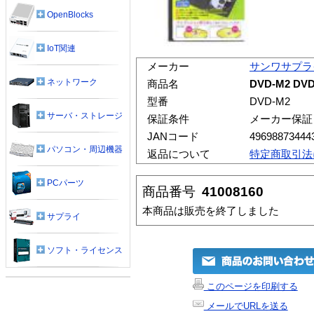
OpenBlocks
IoT関連
メーカー
サンワサプラ
ネットワーク
商品名
DVD-M2 
型番
DVD-M2
サーバ・ストレージ
保証条件
メーカー保証
JANコード
49698873444
パソコン・周辺機器
返品について
特定商取引法
PCパーツ
商品番号
41008160
本商品は販売を終了しました
サプライ
ソフト・ライセンス
このページを印刷する
メールでURLを送る