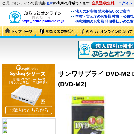
会員はオンラインで見積書(
)を
無料で作成
できます
会員登録(無料)
ログイン
見本
法人のお客様 請求書払いのご案内
学校・官公庁のお客様 校費・公費
研究機関のお客様 科研費払いのご案
サンワサプライ DVD-M2
(DVD-M2)