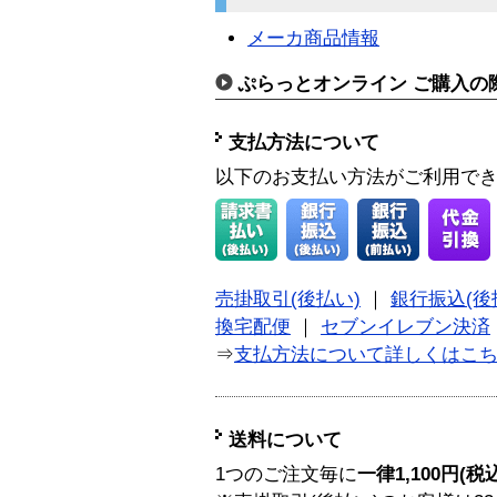
メーカ商品情報
ぷらっとオンライン ご購入の
支払方法について
以下のお支払い方法がご利用で
売掛取引(後払い)
｜
銀行振込(後
換宅配便
｜
セブンイレブン決済
⇒
支払方法について詳しくはこ
送料について
1つのご注文毎に
一律1,100円(税