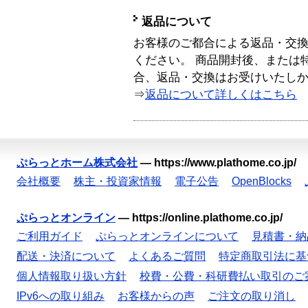
返品について
お客様のご都合による返品・交
ください。 商品開封後、または
合、返品・交換はお受けいたし
⇒
返品について詳しくはこちら
ぷらっとホーム株式会社
—
https://www.plathome.co.jp/
会社概要
株主・投資家情報
電子公告
OpenBlocks
ぷらっとオンライン
—
https://online.plathome.co.jp/
ご利用ガイド
ぷらっとオンラインについて
見積書・納
配送・決済について
よくあるご質問
特定商取引法に基
個人情報取り扱い方針
校費・公費・科研費払い取引のご
IPv6への取り組み
お客様からの声
ご注文の取り消し