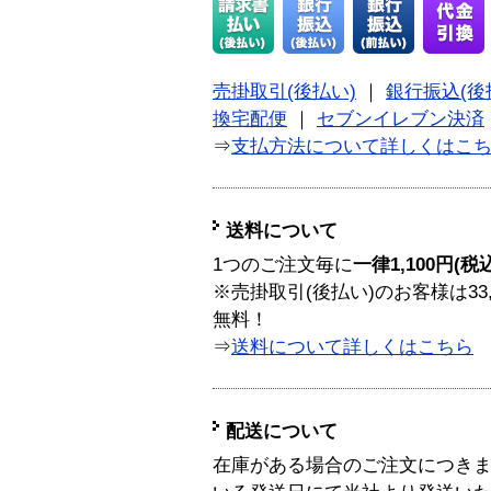
売掛取引(後払い)
｜
銀行振込(後
換宅配便
｜
セブンイレブン決済
⇒
支払方法について詳しくはこ
送料について
1つのご注文毎に
一律1,100円(税
※売掛取引(後払い)のお客様は33
無料！
⇒
送料について詳しくはこちら
配送について
在庫がある場合のご注文につき