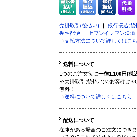
売掛取引(後払い)
｜
銀行振込(後
換宅配便
｜
セブンイレブン決済
⇒
支払方法について詳しくはこ
送料について
1つのご注文毎に
一律1,100円(税
※売掛取引(後払い)のお客様は33
無料！
⇒
送料について詳しくはこちら
配送について
在庫がある場合のご注文につき