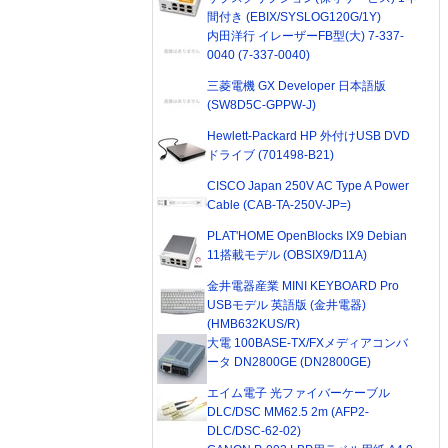
間付き (EBIX/SYSLOG120G/1Y)
内田洋行 イレーザーFB型(大) 7-337-
0040 (7-337-0040)
三菱電機 GX Developer 日本語版
(SW8D5C-GPPW-J)
Hewlett-Packard HP 外付けUSB DVD
ドライブ (701498-B21)
CISCO Japan 250V AC Type A Power
Cable (CAB-TA-250V-JP=)
PLAT'HOME OpenBlocks IX9 Debian
11搭載モデル (OBSIX9/D11A)
金井電器産業 MINI KEYBOARD Pro
USBモデル 英語版 (金井電器)
(HMB632KUS/R)
大電 100BASE-TX/FXメディアコンバ
ータ DN2800GE (DN2800GE)
エイム電子 光ファイバーケーブル
DLC/DSC MM62.5 2m (AFP2-
DLC/DSC-62-02)