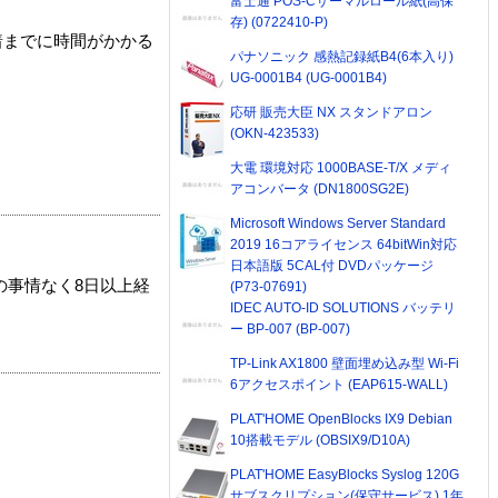
富士通 POS-Cサーマルロール紙(高保
存) (0722410-P)
着までに時間がかかる
パナソニック 感熱記録紙B4(6本入り)
UG-0001B4 (UG-0001B4)
応研 販売大臣 NX スタンドアロン
(OKN-423533)
大電 環境対応 1000BASE-T/X メディ
アコンバータ (DN1800SG2E)
Microsoft Windows Server Standard
2019 16コアライセンス 64bitWin対応
日本語版 5CAL付 DVDパッケージ
の事情なく8日以上経
(P73-07691)
IDEC AUTO-ID SOLUTIONS バッテリ
ー BP-007 (BP-007)
TP-Link AX1800 壁面埋め込み型 Wi-Fi
6アクセスポイント (EAP615-WALL)
PLAT'HOME OpenBlocks IX9 Debian
10搭載モデル (OBSIX9/D10A)
PLAT'HOME EasyBlocks Syslog 120G
サブスクリプション(保守サービス) 1年