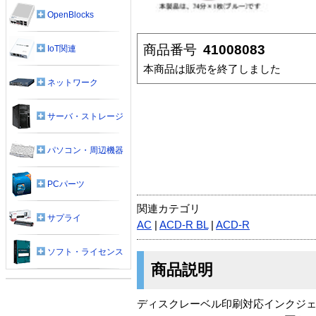
OpenBlocks
商品番号
41008083
IoT関連
本商品は販売を終了しました
ネットワーク
サーバ・ストレージ
パソコン・周辺機器
PCパーツ
関連カテゴリ
サプライ
AC
|
ACD-R BL
|
ACD-R
ソフト・ライセンス
商品説明
ディスクレーベル印刷対応インクジ