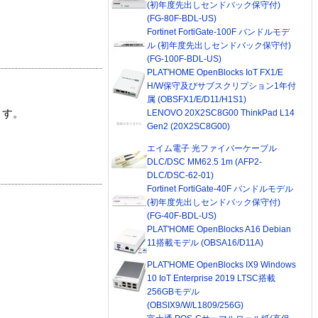
(初年度先出しセンドバック保守付)
(FG-80F-BDL-US)
Fortinet FortiGate-100F バンドルモデ
ル (初年度先出しセンドバック保守付)
(FG-100F-BDL-US)
PLAT'HOME OpenBlocks IoT FX1/E
H/W保守及びサブスクリプション1年付
属 (OBSFX1/E/D11/H1S1)
LENOVO 20X2SC8G00 ThinkPad L14
ます。
Gen2 (20X2SC8G00)
エイム電子 光ファイバーケーブル
DLC/DSC MM62.5 1m (AFP2-
DLC/DSC-62-01)
Fortinet FortiGate-40F バンドルモデル
(初年度先出しセンドバック保守付)
(FG-40F-BDL-US)
PLAT'HOME OpenBlocks A16 Debian
11搭載モデル (OBSA16/D11A)
PLAT'HOME OpenBlocks IX9 Windows
10 IoT Enterprise 2019 LTSC搭載
256GBモデル
(OBSIX9/W/L1809/256G)