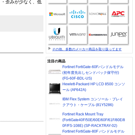
り・歪みが少なく、低
その他、多数のメーカー商品を取り扱ってます
注目の商品
Fortinet FortiGate-60Fバンドルモデル
(初年度先出しセンドバック保守付)
(FG-60F-BDL-US)
Hewlett-Packard HP LCD 8500 コンソ
ール (AF642A)
IBM Flex System コンソール・ブレイ
クアウト・ケーブル (81Y5286)
Fortinet Rack Mount Tray
(FortiGate40F/50E/60E/60F/61F/80E/8
0F/FS-108E) (SP-RACKTRAY-02)
Fortinet FortiGate-80F バンドルモデル