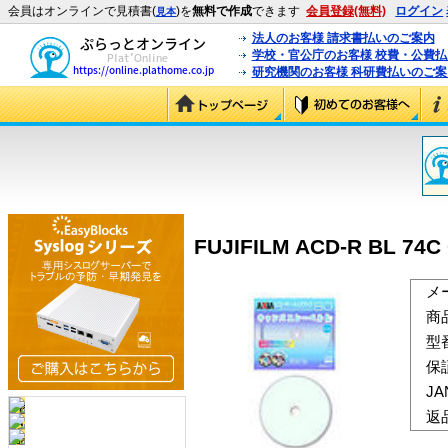
会員はオンラインで見積書(
)を
無料で作成
できます
会員登録(無料)
ログイン
見本
法人のお客様 請求書払いのご案内
学校・官公庁のお客様 校費・公費
研究機関のお客様 科研費払いのご案
FUJIFILM ACD-R BL 74C 
メ
商
型
保
J
返