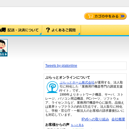
Tweets by platonline
ぷらっとオンラインについて
ぷらっとホーム株式会社
が運用する、法人取
引に特化した「業務用IT機器専門の調達支援
サイト」です。
1999年よりネットワーク機器、サーバ、スト
レージ、パソコン周辺機器、PCパーツ、ソフトウェ
ア、ライセンスなど、業務用IT機器中心に販売。品揃え
は業界トップクラスの約5.5万点です。法人取引に特化
し、学校・官公庁・一般法人のお客様の請求書後払いに
も対応しています。
IPv6への取り組み
会社概要
お客様からの声
もっと見る