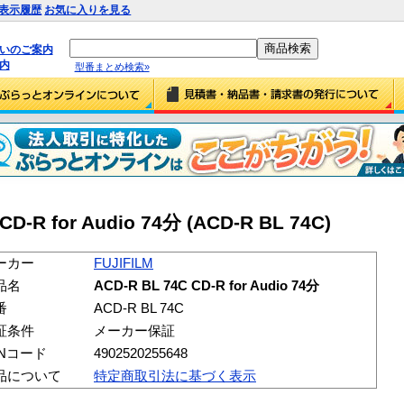
表示履歴
お気に入りを見る
払いのご案内
内
型番まとめ検索»
CD-R for Audio 74分 (ACD-R BL 74C)
ーカー
FUJIFILM
品名
ACD-R BL 74C CD-R for Audio 74分
番
ACD-R BL 74C
証条件
メーカー保証
ANコード
4902520255648
品について
特定商取引法に基づく表示