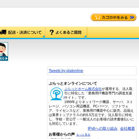
Tweets by platonline
ぷらっとオンラインについて
ぷらっとホーム株式会社
が運用する、法人取
引に特化した「業務用IT機器専門の調達支援
サイト」です。
1999年よりネットワーク機器、サーバ、スト
レージ、パソコン周辺機器、PCパーツ、ソフトウェ
ア、ライセンスなど、業務用IT機器中心に販売。品揃え
は業界トップクラスの約5.5万点です。法人取引に特化
し、学校・官公庁・一般法人のお客様の請求書後払いに
も対応しています。
IPv6への取り組み
会社概要
お客様からの声
もっと見る