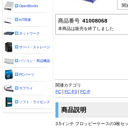
関
OpenBlocks
商品番号
41008068
IoT関連
本商品は販売を終了しました
ネットワーク
サーバ・ストレージ
パソコン・周辺機器
PCパーツ
関連カテゴリ
サプライ
FC
|
FC-P3
|
FC-P
ソフト・ライセンス
商品説明
3.5インチ フロッピーケースの3枚セ