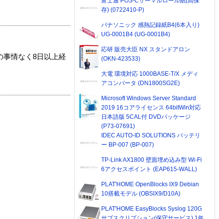
富士通 POS-Cサーマルロール紙(高保
存) (0722410-P)
パナソニック 感熱記録紙B4(6本入り)
UG-0001B4 (UG-0001B4)
応研 販売大臣 NX スタンドアロン
の事情なく8日以上経
(OKN-423533)
大電 環境対応 1000BASE-T/X メディ
アコンバータ (DN1800SG2E)
Microsoft Windows Server Standard
2019 16コアライセンス 64bitWin対応
日本語版 5CAL付 DVDパッケージ
(P73-07691)
IDEC AUTO-ID SOLUTIONS バッテリ
ー BP-007 (BP-007)
TP-Link AX1800 壁面埋め込み型 Wi-Fi
6アクセスポイント (EAP615-WALL)
PLAT'HOME OpenBlocks IX9 Debian
10搭載モデル (OBSIX9/D10A)
PLAT'HOME EasyBlocks Syslog 120G
サブスクリプション(保守サービス) 1年