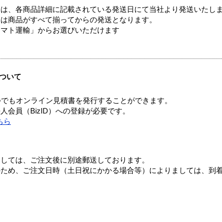
ては、各商品詳細に記載されている発送日にて当社より発送いたし
送は商品がすべて揃ってからの発送となります。
ヤマト運輸」からお選びいただけます
ついて
つでもオンライン見積書を発行することができます。
会員（BizID）への登録が必要です。
ちら
ましては、ご注文後に別途郵送しております。
のため、ご注文日時（土日祝にかかる場合等）によりましては、到