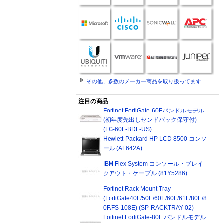
その他、多数のメーカー商品を取り扱ってます
注目の商品
Fortinet FortiGate-60Fバンドルモデル
(初年度先出しセンドバック保守付)
(FG-60F-BDL-US)
Hewlett-Packard HP LCD 8500 コンソ
ール (AF642A)
IBM Flex System コンソール・ブレイ
クアウト・ケーブル (81Y5286)
Fortinet Rack Mount Tray
(FortiGate40F/50E/60E/60F/61F/80E/8
0F/FS-108E) (SP-RACKTRAY-02)
Fortinet FortiGate-80F バンドルモデル