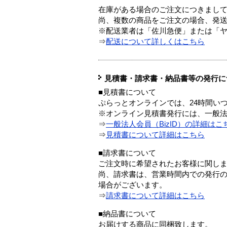
在庫がある場合のご注文につきまし
尚、複数の商品をご注文の場合、発
※配送業者は「佐川急便」または「
⇒
配送について詳しくはこちら
見積書・請求書・納品書等の発行に
■見積書について
ぷらっとオンラインでは、24時間い
※オンライン見積書発行には、一般法人
⇒
一般法人会員（BizID）の詳細はこ
⇒
見積書について詳細はこちら
■請求書について
ご注文時に希望されたお客様に関し
尚、請求書は、営業時間内での発行
場合がございます。
⇒
請求書について詳細はこちら
■納品書について
お届けする商品に同梱致します。