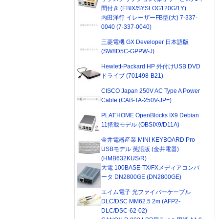
間付き (EBIX/SYSLOG120G/1Y)
内田洋行 イレーザーFB型(大) 7-337-
0040 (7-337-0040)
三菱電機 GX Developer 日本語版
(SW8D5C-GPPW-J)
Hewlett-Packard HP 外付けUSB DVD
ドライブ (701498-B21)
CISCO Japan 250V AC Type A Power
Cable (CAB-TA-250V-JP=)
PLAT'HOME OpenBlocks IX9 Debian
11搭載モデル (OBSIX9/D11A)
金井電器産業 MINI KEYBOARD Pro
USBモデル 英語版 (金井電器)
(HMB632KUS/R)
大電 100BASE-TX/FXメディアコンバ
ータ DN2800GE (DN2800GE)
エイム電子 光ファイバーケーブル
DLC/DSC MM62.5 2m (AFP2-
DLC/DSC-62-02)