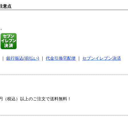
注意点
す。
｜
銀行振込(前払い)
｜
代金引換宅配便
｜
セブンイレブン決済
00円（税込）以上のご注文で送料無料！