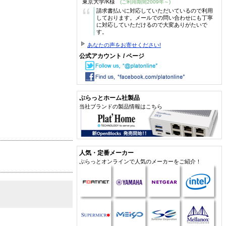
東京大学/K様
(ご利用期間2009年～)
“
請求書払いに対応していただいているので利用
しております。メールでの問い合わせにも丁寧
に対応していただけるので大変ありがたいで
す。
あなたの声をお寄せください!
公式アカウント / ページ
ぷらっとホーム社製品
当社ブランドの製品情報はこちら
人気・定番メーカー
ぷらっとオンラインで人気のメーカーをご紹介！