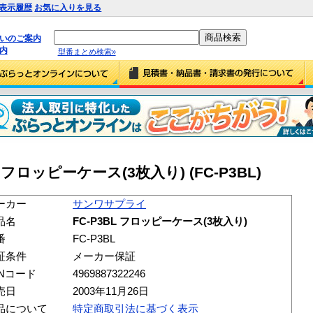
表示履歴
お気に入りを見る
払いのご案内
内
型番まとめ検索»
フロッピーケース(3枚入り) (FC-P3BL)
ーカー
サンワサプライ
品名
FC-P3BL フロッピーケース(3枚入り)
番
FC-P3BL
証条件
メーカー保証
ANコード
4969887322246
売日
2003年11月26日
品について
特定商取引法に基づく表示