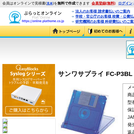
会員はオンラインで見積書(
)を
無料で作成
できます
会員登録(無料)
ログイン
見本
法人のお客様 請求書払いのご案内
学校・官公庁のお客様 校費・公費
研究機関のお客様 科研費払いのご案
サンワサプライ FC-P3BL 
メ
商
型
保
J
発
返