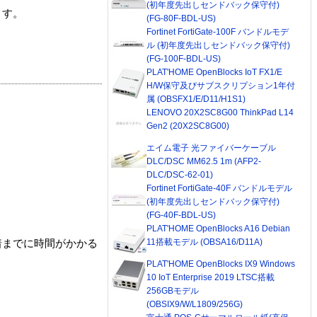
(初年度先出しセンドバック保守付)
ます。
(FG-80F-BDL-US)
Fortinet FortiGate-100F バンドルモデ
ル (初年度先出しセンドバック保守付)
(FG-100F-BDL-US)
PLAT'HOME OpenBlocks IoT FX1/E
H/W保守及びサブスクリプション1年付
属 (OBSFX1/E/D11/H1S1)
LENOVO 20X2SC8G00 ThinkPad L14
Gen2 (20X2SC8G00)
エイム電子 光ファイバーケーブル
DLC/DSC MM62.5 1m (AFP2-
DLC/DSC-62-01)
Fortinet FortiGate-40F バンドルモデル
(初年度先出しセンドバック保守付)
(FG-40F-BDL-US)
PLAT'HOME OpenBlocks A16 Debian
11搭載モデル (OBSA16/D11A)
着までに時間がかかる
PLAT'HOME OpenBlocks IX9 Windows
10 IoT Enterprise 2019 LTSC搭載
256GBモデル
(OBSIX9/W/L1809/256G)