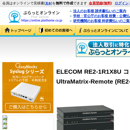
会員はオンラインで見積書(
)を
無料で作成
できます
会員登録(無料)
ログイン
見本
法人のお客様 請求書払いのご案内
学校・官公庁のお客様 校費・公費
研究機関のお客様 科研費払いのご案
ELECOM RE2-1R1X8
UltraMatrix-Remote (RE