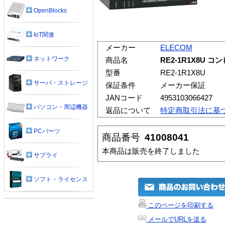
OpenBlocks
IoT関連
メーカー
ELECOM
ネットワーク
商品名
RE2-1R1X8U コン
型番
RE2-1R1X8U
サーバ・ストレージ
保証条件
メーカー保証
JANコード
4953103066427
パソコン・周辺機器
返品について
特定商取引法に基
PCパーツ
商品番号
41008041
本商品は販売を終了しました
サプライ
ソフト・ライセンス
このページを印刷する
メールでURLを送る