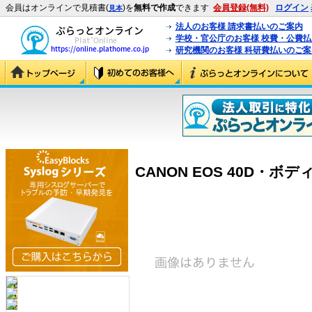
会員はオンラインで見積書(
)を
無料で作成
できます
会員登録(無料)
ログイン
見本
法人のお客様 請求書払いのご案内
学校・官公庁のお客様 校費・公費
研究機関のお客様 科研費払いのご案
CANON EOS 40D・ボディ 