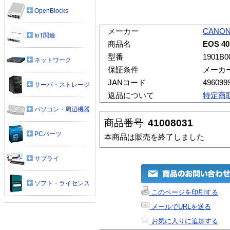
OpenBlocks
メーカー
CANO
IoT関連
商品名
EOS 
型番
1901B0
ネットワーク
保証条件
メーカ
JANコード
496099
サーバ・ストレージ
返品について
特定商
パソコン・周辺機器
商品番号
41008031
PCパーツ
本商品は販売を終了しました
サプライ
ソフト・ライセンス
このページを印刷する
メールでURLを送る
お気に入りに追加する