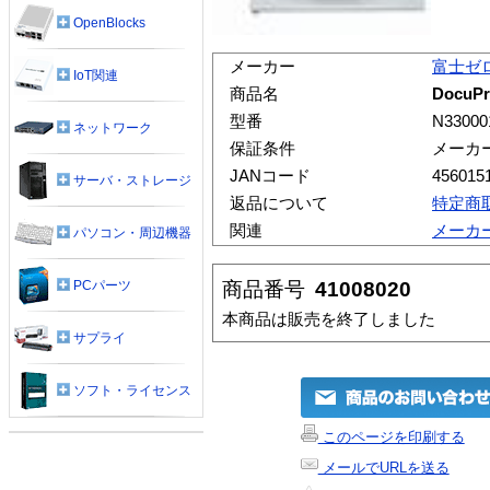
OpenBlocks
メーカー
富士ゼ
IoT関連
商品名
DocuPr
型番
N33000
ネットワーク
保証条件
メーカ
JANコード
456015
サーバ・ストレージ
返品について
特定商
関連
メーカ
パソコン・周辺機器
商品番号
41008020
PCパーツ
本商品は販売を終了しました
サプライ
ソフト・ライセンス
このページを印刷する
メールでURLを送る