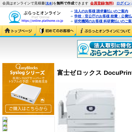
会員はオンラインで見積書(
)を
無料で作成
できます
会員登録(無料)
ログイン
見本
法人のお客様 請求書払いのご案内
学校・官公庁のお客様 校費・公費
研究機関のお客様 科研費払いのご案
富士ゼロックス DocuPrint 5