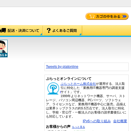
Tweets by platonline
ぷらっとオンラインについて
ぷらっとホーム株式会社
が運用する、法人取
引に特化した「業務用IT機器専門の調達支援
サイト」です。
1999年よりネットワーク機器、サーバ、スト
レージ、パソコン周辺機器、PCパーツ、ソフトウェ
ア、ライセンスなど、業務用IT機器中心に販売。品揃え
は業界トップクラスの約5.5万点です。法人取引に特化
し、学校・官公庁・一般法人のお客様の請求書後払いに
も対応しています。
IPv6への取り組み
会社概要
お客様からの声
もっと見る