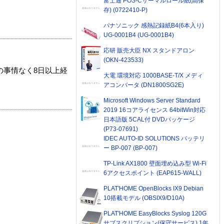
富士通 POS-Cサーマルロール紙(高保
存) (0722410-P)
パナソニック 感熱記録紙B4(6本入り)
UG-0001B4 (UG-0001B4)
応研 販売大臣 NX スタンドアロン
(OKN-423533)
の事情なく8日以上経
大電 環境対応 1000BASE-T/X メディ
アコンバータ (DN1800SG2E)
Microsoft Windows Server Standard
2019 16コアライセンス 64bitWin対応
日本語版 5CAL付 DVDパッケージ
(P73-07691)
IDEC AUTO-ID SOLUTIONS バッテリ
ー BP-007 (BP-007)
TP-Link AX1800 壁面埋め込み型 Wi-Fi
6アクセスポイント (EAP615-WALL)
PLAT'HOME OpenBlocks IX9 Debian
10搭載モデル (OBSIX9/D10A)
PLAT'HOME EasyBlocks Syslog 120G
サブスクリプション(保守サービス) 1年