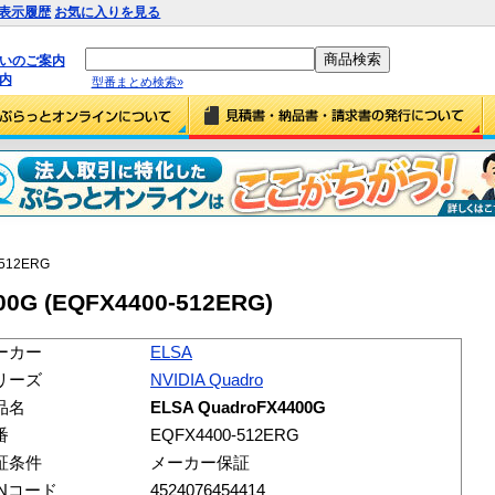
表示履歴
お気に入りを見る
払いのご案内
内
型番まとめ検索»
-512ERG
00G (EQFX4400-512ERG)
ーカー
ELSA
リーズ
NVIDIA Quadro
品名
ELSA QuadroFX4400G
番
EQFX4400-512ERG
証条件
メーカー保証
ANコード
4524076454414