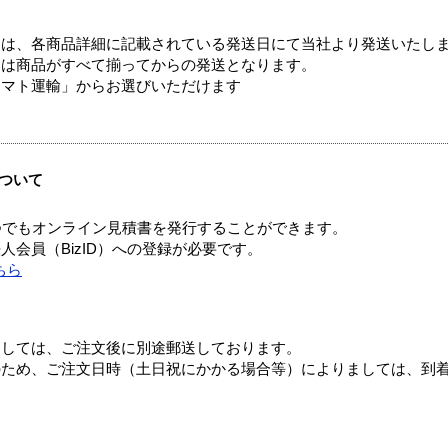
ては、各商品詳細に記載されている発送日にて当社より発送いたし
送は商品がすべて揃ってからの発送となります。
ヤマト運輸」からお選びいただけます
ついて
つでもオンライン見積書を発行することができます。
会員（BizID）への登録が必要です。
ちら
ましては、ご注文後に別途郵送しております。
のため、ご注文日時（土日祝にかかる場合等）によりましては、到