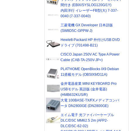
間付き (EBIX/SYSLOG120G/1Y)
内田洋行 イレーザーFB型(大) 7-337-
0040 (7-337-0040)
三菱電機 GX Developer 日本語版
(SW8D5C-GPPW-J)
Hewlett-Packard HP 外付けUSB DVD
ドライブ (701498-B21)
CISCO Japan 250V AC Type A Power
Cable (CAB-TA-250V-JP=)
PLAT'HOME OpenBlocks IX9 Debian
11搭載モデル (OBSIX9/D11A)
金井電器産業 MINI KEYBOARD Pro
USBモデル 英語版 (金井電器)
(HMB632KUS/R)
大電 100BASE-TX/FXメディアコンバ
ータ DN2800GE (DN2800GE)
エイム電子 光ファイバーケーブル
DLC/DSC MM62.5 2m (AFP2-
DLC/DSC-62-02)