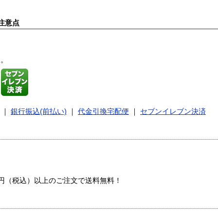
注意点
す。
｜
銀行振込(前払い)
｜
代金引換宅配便
｜
セブンイレブン決済
00円（税込）以上のご注文で送料無料！