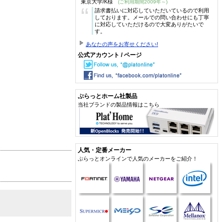
東京大学/K様
(ご利用期間2009年～)
“
請求書払いに対応していただいているので利用
しております。メールでの問い合わせにも丁寧
に対応していただけるので大変ありがたいで
す。
あなたの声をお寄せください!
公式アカウント / ページ
ぷらっとホーム社製品
当社ブランドの製品情報はこちら
人気・定番メーカー
ぷらっとオンラインで人気のメーカーをご紹介！