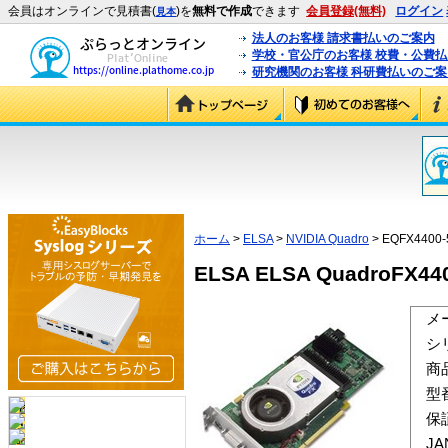
会員はオンラインで見積書(
)を
無料で作成
できます
会員登録(無料)
ログイン
見本
法人のお客様 請求書払いのご案内
学校・官公庁のお客様 校費・公費
研究機関のお客様 科研費払いのご案
ホーム
>
ELSA
>
NVIDIA Quadro
> EQFX4400
ELSA ELSA QuadroFX44
メ
シ
商
型
保
J