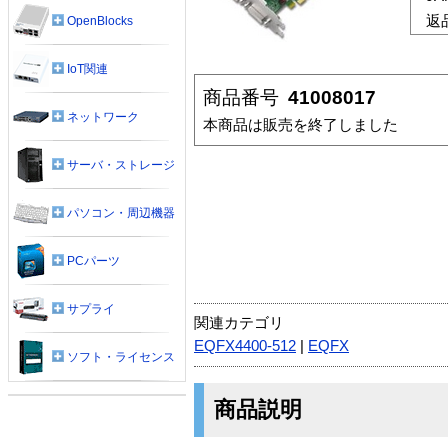
返
OpenBlocks
IoT関連
商品番号
41008017
ネットワーク
本商品は販売を終了しました
サーバ・ストレージ
パソコン・周辺機器
PCパーツ
サプライ
関連カテゴリ
EQFX4400-512
|
EQFX
ソフト・ライセンス
商品説明