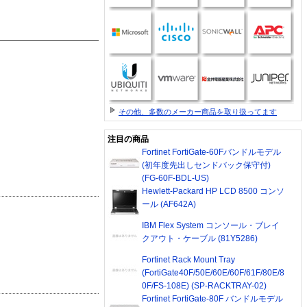
その他、多数のメーカー商品を取り扱ってます
注目の商品
Fortinet FortiGate-60Fバンドルモデル
(初年度先出しセンドバック保守付)
(FG-60F-BDL-US)
Hewlett-Packard HP LCD 8500 コンソ
ール (AF642A)
IBM Flex System コンソール・ブレイ
クアウト・ケーブル (81Y5286)
Fortinet Rack Mount Tray
(FortiGate40F/50E/60E/60F/61F/80E/8
0F/FS-108E) (SP-RACKTRAY-02)
Fortinet FortiGate-80F バンドルモデル