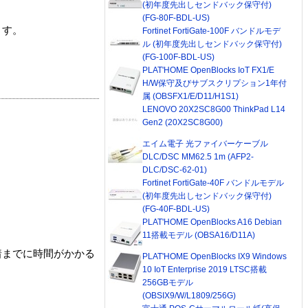
(初年度先出しセンドバック保守付)
(FG-80F-BDL-US)
ます。
Fortinet FortiGate-100F バンドルモデ
ル (初年度先出しセンドバック保守付)
(FG-100F-BDL-US)
PLAT'HOME OpenBlocks IoT FX1/E
H/W保守及びサブスクリプション1年付
属 (OBSFX1/E/D11/H1S1)
LENOVO 20X2SC8G00 ThinkPad L14
Gen2 (20X2SC8G00)
エイム電子 光ファイバーケーブル
DLC/DSC MM62.5 1m (AFP2-
DLC/DSC-62-01)
Fortinet FortiGate-40F バンドルモデル
(初年度先出しセンドバック保守付)
(FG-40F-BDL-US)
PLAT'HOME OpenBlocks A16 Debian
11搭載モデル (OBSA16/D11A)
着までに時間がかかる
PLAT'HOME OpenBlocks IX9 Windows
10 IoT Enterprise 2019 LTSC搭載
256GBモデル
(OBSIX9/W/L1809/256G)