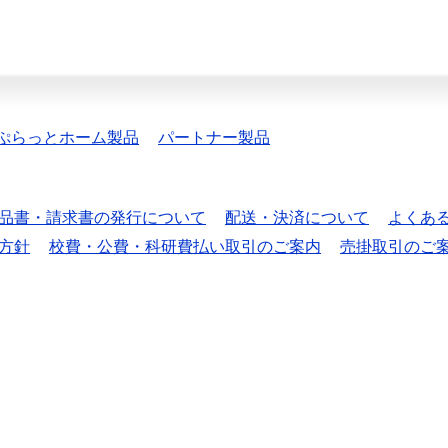
ぷらっとホーム製品
パートナー製品
品書・請求書の発行について
配送・決済について
よくあ
方針
校費・公費・科研費払い取引のご案内
売掛取引のご