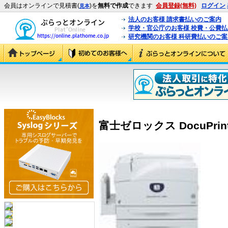
会員はオンラインで見積書(
)を
無料で作成
できます
会員登録(無料)
ログイン
見本
法人のお客様 請求書払いのご案内
学校・官公庁のお客様 校費・公費
研究機関のお客様 科研費払いのご案
富士ゼロックス DocuPrint 4