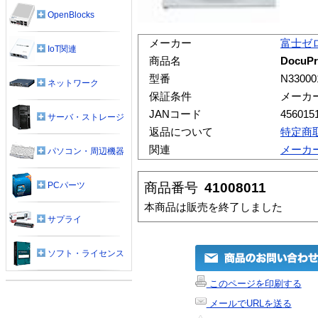
OpenBlocks
メーカー
富士ゼ
IoT関連
商品名
DocuPr
型番
N33000
ネットワーク
保証条件
メーカ
JANコード
456015
サーバ・ストレージ
返品について
特定商
関連
メーカ
パソコン・周辺機器
商品番号
41008011
PCパーツ
本商品は販売を終了しました
サプライ
ソフト・ライセンス
このページを印刷する
メールでURLを送る