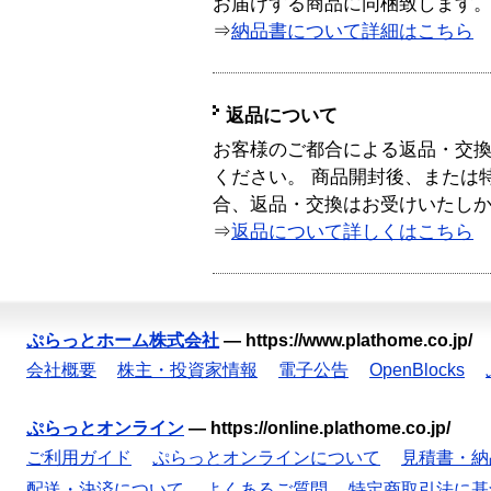
お届けする商品に同梱致します
⇒
納品書について詳細はこちら
返品について
お客様のご都合による返品・交
ください。 商品開封後、または
合、返品・交換はお受けいたし
⇒
返品について詳しくはこちら
ぷらっとホーム株式会社
—
https://www.plathome.co.jp/
会社概要
株主・投資家情報
電子公告
OpenBlocks
ぷらっとオンライン
—
https://online.plathome.co.jp/
ご利用ガイド
ぷらっとオンラインについて
見積書・納
配送・決済について
よくあるご質問
特定商取引法に基