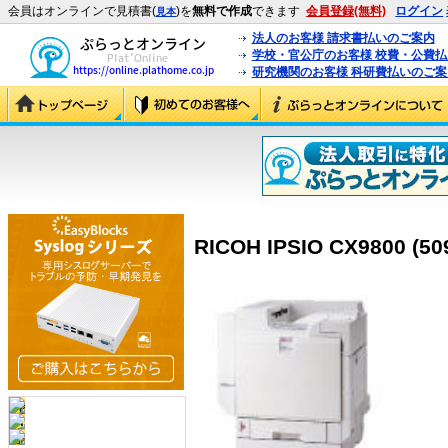
会員はオンラインで見積書(
)を
無料で作成
できます
会員登録(無料)
ログイン
見本
法人のお客様 請求書払いのご案内
学校・官公庁のお客様 校費・公費
研究機関のお客様 科研費払いのご案
RICOH IPSIO CX9800 (50