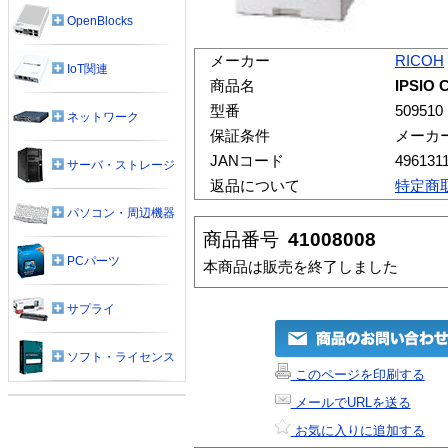
OpenBlocks
メーカー
RICOH
IoT関連
商品名
IPSIO 
型番
509510
ネットワーク
保証条件
メーカ
JANコード
496131
サーバ・ストレージ
返品について
特定商
パソコン・周辺機器
商品番号
41008008
PCパーツ
本商品は販売を終了しました
サプライ
ソフト・ライセンス
このページを印刷する
メールでURLを送る
お気に入りに追加する