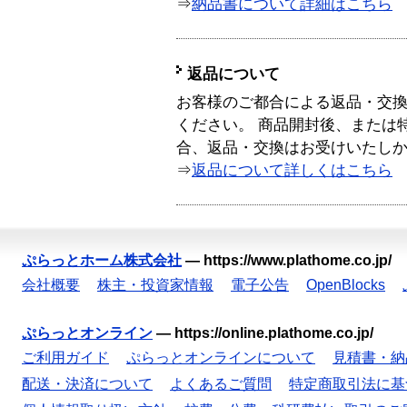
⇒
納品書について詳細はこちら
返品について
お客様のご都合による返品・交
ください。 商品開封後、または
合、返品・交換はお受けいたし
⇒
返品について詳しくはこちら
ぷらっとホーム株式会社
—
https://www.plathome.co.jp/
会社概要
株主・投資家情報
電子公告
OpenBlocks
ぷらっとオンライン
—
https://online.plathome.co.jp/
ご利用ガイド
ぷらっとオンラインについて
見積書・納
配送・決済について
よくあるご質問
特定商取引法に基