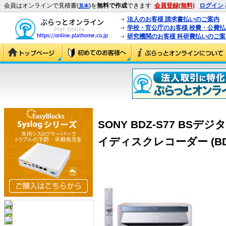
会員はオンラインで見積書(
)を
無料で作成
できます
会員登録(無料)
ログイン
見本
法人のお客様 請求書払いのご案内
学校・官公庁のお客様 校費・公費
研究機関のお客様 科研費払いのご案
SONY BDZ-S77 B
イディスクレコーダー (BDZ