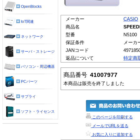
OpenBlocks
メーカー
CASIO
IoT関連
商品名
SPEEDI
型番
N5100
ネットワーク
保証条件
メーカ
JANコード
497185
サーバ・ストレージ
返品について
特定商
パソコン・周辺機器
商品番号
41007977
PCパーツ
本商品は販売を終了しました
サプライ
ソフト・ライセンス
このページを印刷する
メールでURLを送る
お気に入りに追加する