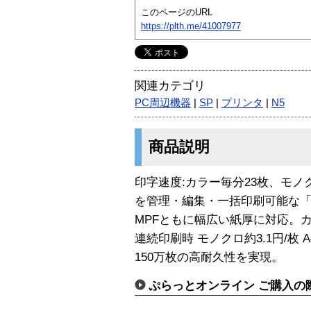
このページのURL
https://plth.me/41007977
関連カテゴリ
PC周辺機器
|
SP
|
プリンタ
|
N5
商品説明
印字速度:カラー毎分23枚、モノ
を管理・編集・一括印刷可能な「Rep
MPFともに幅広い紙厚に対応。カラー
連続印刷時 モノクロ約3.1円/枚 
150万枚の高耐久性を実現。
ぷらっとオンライン ご購入の