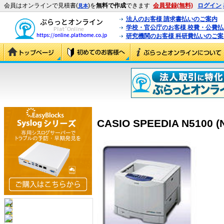
会員はオンラインで見積書(
)を
無料で作成
できます
会員登録(無料)
ログイン
見本
法人のお客様 請求書払いのご案内
学校・官公庁のお客様 校費・公費
研究機関のお客様 科研費払いのご案
CASIO SPEEDIA N5100 (