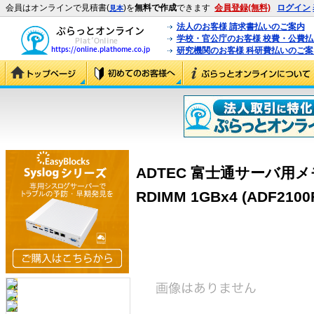
会員はオンラインで見積書(
)を
無料で作成
できます
会員登録(無料)
ログイン
見本
法人のお客様 請求書払いのご案内
学校・官公庁のお客様 校費・公費
研究機関のお客様 科研費払いのご案
ADTEC 富士通サーバ用メモリ 
RDIMM 1GBx4 (ADF2100