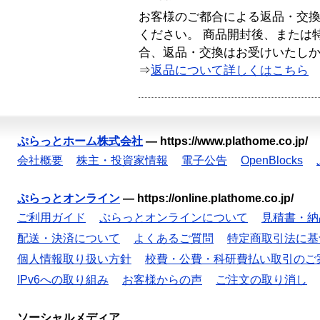
お客様のご都合による返品・交
ください。 商品開封後、または
合、返品・交換はお受けいたし
⇒
返品について詳しくはこちら
ぷらっとホーム株式会社
—
https://www.plathome.co.jp/
会社概要
株主・投資家情報
電子公告
OpenBlocks
ぷらっとオンライン
—
https://online.plathome.co.jp/
ご利用ガイド
ぷらっとオンラインについて
見積書・納
配送・決済について
よくあるご質問
特定商取引法に基
個人情報取り扱い方針
校費・公費・科研費払い取引のご
IPv6への取り組み
お客様からの声
ご注文の取り消し
ソーシャルメディア