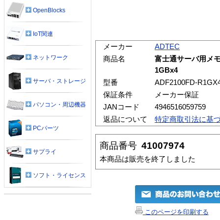
OpenBlocks
IoT関連
メーカー
ADTEC
ネットワーク
商品名
富士通サーバ用メモリ P
1GBx4
サーバ・ストレージ
型番
ADF2100FD-R1GX
保証条件
メーカー保証
パソコン・周辺機器
JANコード
4946516059759
返品について
特定商取引法に基
PCパーツ
商品番号
41007974
サプライ
本商品は販売を終了しました
ソフト・ライセンス
このページを印刷する