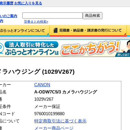
表示履歴
お気に入りを見る
払いのご案内
内
型番まとめ検索»
カメラハウジング (1029V267)
ーカー
CANON
品名
A-ODW7C5/3 カメラハウジング
番
1029V267
証条件
メーカー保証
ANコード
9760010199880
品について
特定商取引法に基づく表示
連
メーカー商品ページ