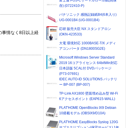
富士通 POS-Cサーマルロール紙(高保
存) (0722410-P)
パナソニック 感熱記録紙B4(6本入り)
UG-0001B4 (UG-0001B4)
応研 販売大臣 NX スタンドアロン
の事情なく8日以上経
(OKN-423533)
大電 環境対応 1000BASE-T/X メディ
アコンバータ (DN1800SG2E)
Microsoft Windows Server Standard
2019 16コアライセンス 64bitWin対応
日本語版 5CAL付 DVDパッケージ
(P73-07691)
IDEC AUTO-ID SOLUTIONS バッテリ
ー BP-007 (BP-007)
TP-Link AX1800 壁面埋め込み型 Wi-Fi
6アクセスポイント (EAP615-WALL)
PLAT'HOME OpenBlocks IX9 Debian
10搭載モデル (OBSIX9/D10A)
PLAT'HOME EasyBlocks Syslog 120G
サブスクリプション(保守サービス) 1年