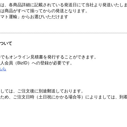
ては、各商品詳細に記載されている発送日にて当社より発送いたし
送は商品がすべて揃ってからの発送となります。
ヤマト運輸」からお選びいただけます
ついて
つでもオンライン見積書を発行することができます。
会員（BizID）への登録が必要です。
ちら
ましては、ご注文後に別途郵送しております。
のため、ご注文日時（土日祝にかかる場合等）によりましては、到