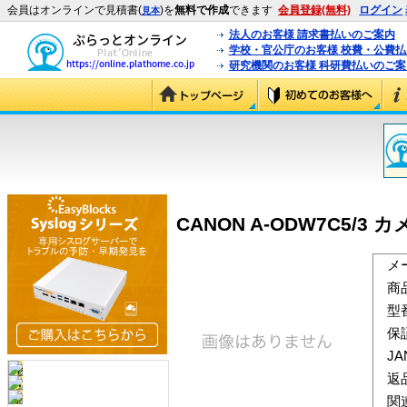
会員はオンラインで見積書(
)を
無料で作成
できます
会員登録(無料)
ログイン
見本
法人のお客様 請求書払いのご案内
学校・官公庁のお客様 校費・公費
研究機関のお客様 科研費払いのご案
CANON A-ODW7C5/3 
メ
商
型
保
J
返
関