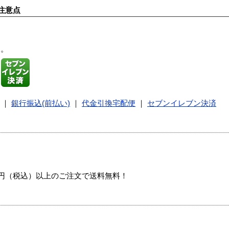
注意点
す。
｜
銀行振込(前払い)
｜
代金引換宅配便
｜
セブンイレブン決済
00円（税込）以上のご注文で送料無料！