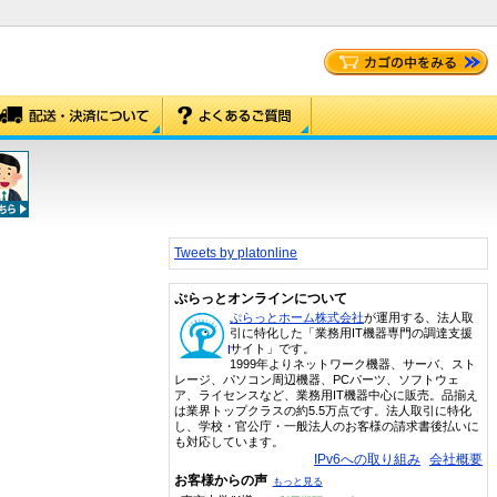
Tweets by platonline
ぷらっとオンラインについて
ぷらっとホーム株式会社
が運用する、法人取
引に特化した「業務用IT機器専門の調達支援
サイト」です。
1999年よりネットワーク機器、サーバ、スト
レージ、パソコン周辺機器、PCパーツ、ソフトウェ
ア、ライセンスなど、業務用IT機器中心に販売。品揃え
は業界トップクラスの約5.5万点です。法人取引に特化
し、学校・官公庁・一般法人のお客様の請求書後払いに
も対応しています。
IPv6への取り組み
会社概要
お客様からの声
もっと見る