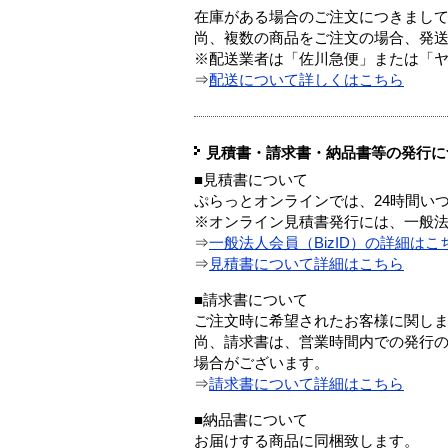
在庫がある場合のご注文につきまし
尚、複数の商品をご注文の場合、発
※配送業者は「佐川急便」または「
⇒
配送について詳しくはこちら
見積書・請求書・納品書等の発行に
■見積書について
ぷらっとオンラインでは、24時間い
※オンライン見積書発行には、一般法人
⇒
一般法人会員（BizID）の詳細はこ
⇒
見積書について詳細はこちら
■請求書について
ご注文時に希望されたお客様に関し
尚、請求書は、営業時間内での発行
場合がございます。
⇒
請求書について詳細はこちら
■納品書について
お届けする商品に同梱致します。