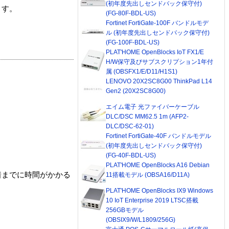
(初年度先出しセンドバック保守付)
ます。
(FG-80F-BDL-US)
Fortinet FortiGate-100F バンドルモデ
ル (初年度先出しセンドバック保守付)
(FG-100F-BDL-US)
PLAT'HOME OpenBlocks IoT FX1/E
H/W保守及びサブスクリプション1年付
属 (OBSFX1/E/D11/H1S1)
LENOVO 20X2SC8G00 ThinkPad L14
Gen2 (20X2SC8G00)
エイム電子 光ファイバーケーブル
DLC/DSC MM62.5 1m (AFP2-
DLC/DSC-62-01)
Fortinet FortiGate-40F バンドルモデル
(初年度先出しセンドバック保守付)
(FG-40F-BDL-US)
PLAT'HOME OpenBlocks A16 Debian
着までに時間がかかる
11搭載モデル (OBSA16/D11A)
PLAT'HOME OpenBlocks IX9 Windows
10 IoT Enterprise 2019 LTSC搭載
256GBモデル
(OBSIX9/W/L1809/256G)