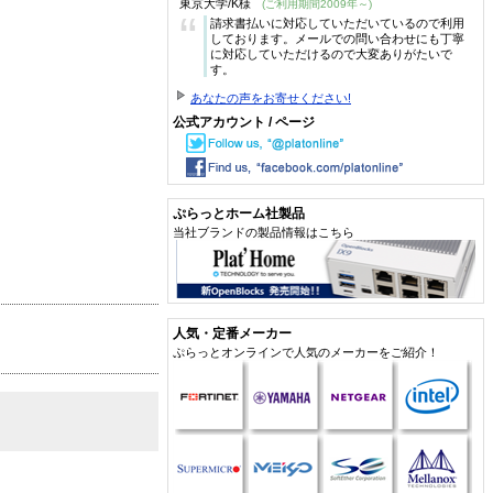
東京大学/K様
(ご利用期間2009年～)
“
請求書払いに対応していただいているので利用
しております。メールでの問い合わせにも丁寧
に対応していただけるので大変ありがたいで
す。
あなたの声をお寄せください!
公式アカウント / ページ
ぷらっとホーム社製品
当社ブランドの製品情報はこちら
人気・定番メーカー
ぷらっとオンラインで人気のメーカーをご紹介！