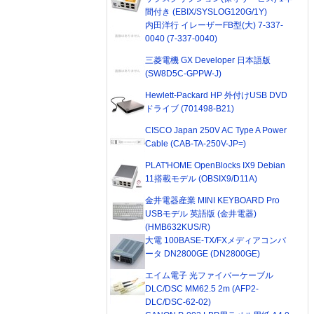
間付き (EBIX/SYSLOG120G/1Y)
内田洋行 イレーザーFB型(大) 7-337-
0040 (7-337-0040)
三菱電機 GX Developer 日本語版
(SW8D5C-GPPW-J)
Hewlett-Packard HP 外付けUSB DVD
ドライブ (701498-B21)
CISCO Japan 250V AC Type A Power
Cable (CAB-TA-250V-JP=)
PLAT'HOME OpenBlocks IX9 Debian
11搭載モデル (OBSIX9/D11A)
金井電器産業 MINI KEYBOARD Pro
USBモデル 英語版 (金井電器)
(HMB632KUS/R)
大電 100BASE-TX/FXメディアコンバ
ータ DN2800GE (DN2800GE)
エイム電子 光ファイバーケーブル
DLC/DSC MM62.5 2m (AFP2-
DLC/DSC-62-02)