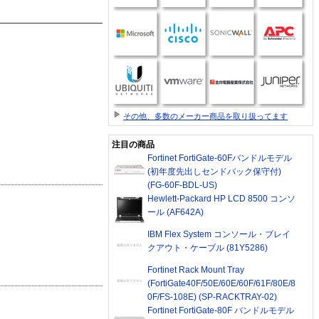
その他、多数のメーカー商品を取り扱ってます
注目の商品
Fortinet FortiGate-60Fバンドルモデル
(初年度先出しセンドバック保守付)
(FG-60F-BDL-US)
Hewlett-Packard HP LCD 8500 コンソ
ール (AF642A)
IBM Flex System コンソール・ブレイ
クアウト・ケーブル (81Y5286)
Fortinet Rack Mount Tray
(FortiGate40F/50E/60E/60F/61F/80E/8
0F/FS-108E) (SP-RACKTRAY-02)
Fortinet FortiGate-80F バンドルモデル