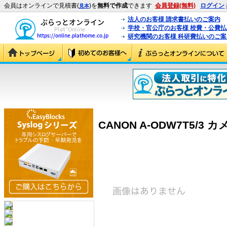
会員はオンラインで見積書(
)を
無料で作成
できます
会員登録(無料)
ログイン
見本
法人のお客様 請求書払いのご案内
学校・官公庁のお客様 校費・公費
研究機関のお客様 科研費払いのご案
CANON A-ODW7T5/3 