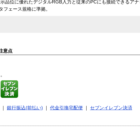
示品位に優れたデジタルRGB入力と従来のPCにも接続できるアナロ
ンタフェース規格に準拠。
注意点
す。
｜
銀行振込(前払い)
｜
代金引換宅配便
｜
セブンイレブン決済