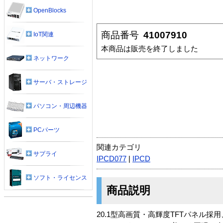
OpenBlocks
商品番号
41007910
IoT関連
本商品は販売を終了しました
ネットワーク
サーバ・ストレージ
パソコン・周辺機器
PCパーツ
関連カテゴリ
サプライ
IPCD077
|
IPCD
ソフト・ライセンス
商品説明
20.1型高画質・高輝度TFTパネル採