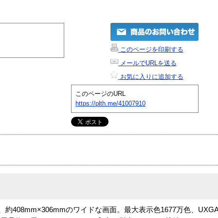
このページを印刷する
メールでURLを送る
お気に入りに追加する
このページのURL
https://plth.me/41007910
用、約408mm×306mmのワイドな画面。最大表示色1677万色、UX