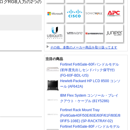
グRGB入力の2つの
その他、多数のメーカー商品を取り扱ってます
注目の商品
Fortinet FortiGate-60Fバンドルモデル
(初年度先出しセンドバック保守付)
(FG-60F-BDL-US)
Hewlett-Packard HP LCD 8500 コンソ
ール (AF642A)
IBM Flex System コンソール・ブレイ
クアウト・ケーブル (81Y5286)
Fortinet Rack Mount Tray
(FortiGate40F/50E/60E/60F/61F/80E/8
0F/FS-108E) (SP-RACKTRAY-02)
Fortinet FortiGate-80F バンドルモデル