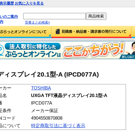
表示履歴
お気に入りを見る
払いのご案内
内
型番まとめ検索»
ディスプレイ20.1型-A (IPCD077A)
ーカー
TOSHIBA
品名
UXGA TFT液晶ディスプレイ20.1型-A
番
IPCD077A
証条件
メーカー保証
ANコード
4904550870808
品について
特定商取引法に基づく表示