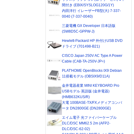
間付き (EBIX/SYSLOG120G/1Y)
内田洋行 イレーザーFB型(大) 7-337-
0040 (7-337-0040)
三菱電機 GX Developer 日本語版
(SW8D5C-GPPW-J)
Hewlett-Packard HP 外付けUSB DVD
ドライブ (701498-B21)
CISCO Japan 250V AC Type A Power
Cable (CAB-TA-250V-JP=)
PLAT'HOME OpenBlocks IX9 Debian
11搭載モデル (OBSIX9/D11A)
金井電器産業 MINI KEYBOARD Pro
USBモデル 英語版 (金井電器)
(HMB632KUS/R)
大電 100BASE-TX/FXメディアコンバ
ータ DN2800GE (DN2800GE)
エイム電子 光ファイバーケーブル
DLC/DSC MM62.5 2m (AFP2-
DLC/DSC-62-02)