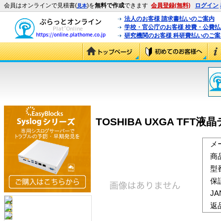
会員はオンラインで見積書(
)を
無料で作成
できます
会員登録(無料)
ログイン
見本
法人のお客様 請求書払いのご案内
学校・官公庁のお客様 校費・公費
研究機関のお客様 科研費払いのご案
TOSHIBA UXGA TFT液晶
メ
商
型
保
J
返