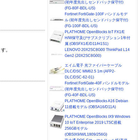
(初年度先出しセンドバック保守付)
(FG-80F-BDL-US)
Fortinet FortiGate-100F バンドルモデ
ル (初年度先出しセンドバック保守付)
(FG-100F-BDL-US)
PLAT'HOME OpenBlocks IoT FX1/E
H/W保守及びサブスクリプション1年付
属 (OBSFX1/E/D11/H1S1)
LENOVO 20X2SC8G00 ThinkPad L14
ます。
Gen2 (20X2SC8G00)
エイム電子 光ファイバーケーブル
DLC/DSC MM62.5 1m (AFP2-
DLC/DSC-62-01)
Fortinet FortiGate-40F バンドルモデル
(初年度先出しセンドバック保守付)
(FG-40F-BDL-US)
PLAT'HOME OpenBlocks A16 Debian
11搭載モデル (OBSA16/D11A)
PLAT'HOME OpenBlocks IX9 Windows
10 IoT Enterprise 2019 LTSC搭載
256GBモデル
(OBSIX9/W/L1809/256G)