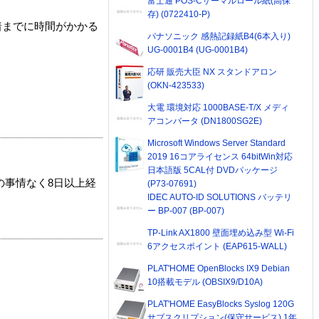
富士通 POS-Cサーマルロール紙(高保
存) (0722410-P)
着までに時間がかかる
パナソニック 感熱記録紙B4(6本入り)
UG-0001B4 (UG-0001B4)
応研 販売大臣 NX スタンドアロン
(OKN-423533)
大電 環境対応 1000BASE-T/X メディ
アコンバータ (DN1800SG2E)
Microsoft Windows Server Standard
2019 16コアライセンス 64bitWin対応
日本語版 5CAL付 DVDパッケージ
の事情なく8日以上経
(P73-07691)
IDEC AUTO-ID SOLUTIONS バッテリ
ー BP-007 (BP-007)
TP-Link AX1800 壁面埋め込み型 Wi-Fi
6アクセスポイント (EAP615-WALL)
PLAT'HOME OpenBlocks IX9 Debian
10搭載モデル (OBSIX9/D10A)
PLAT'HOME EasyBlocks Syslog 120G
サブスクリプション(保守サービス) 1年