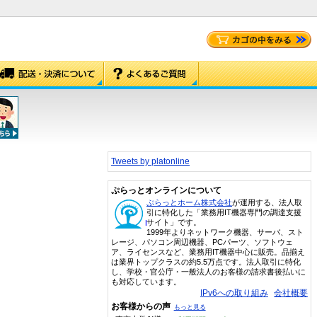
Tweets by platonline
ぷらっとオンラインについて
ぷらっとホーム株式会社
が運用する、法人取
引に特化した「業務用IT機器専門の調達支援
サイト」です。
1999年よりネットワーク機器、サーバ、スト
レージ、パソコン周辺機器、PCパーツ、ソフトウェ
ア、ライセンスなど、業務用IT機器中心に販売。品揃え
は業界トップクラスの約5.5万点です。法人取引に特化
し、学校・官公庁・一般法人のお客様の請求書後払いに
も対応しています。
IPv6への取り組み
会社概要
お客様からの声
もっと見る