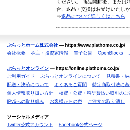
ください。 商品開封後、または
合、返品・交換はお受けいたし
⇒
返品について詳しくはこちら
ぷらっとホーム株式会社
—
https://www.plathome.co.jp/
会社概要
株主・投資家情報
電子公告
OpenBlocks
ぷらっとオンライン
—
https://online.plathome.co.jp/
ご利用ガイド
ぷらっとオンラインについて
見積書・納
配送・決済について
よくあるご質問
特定商取引法に基
個人情報取り扱い方針
校費・公費・科研費払い取引のご
IPv6への取り組み
お客様からの声
ご注文の取り消し
ソーシャルメディア
Twitter公式アカウント
Facebook公式ページ