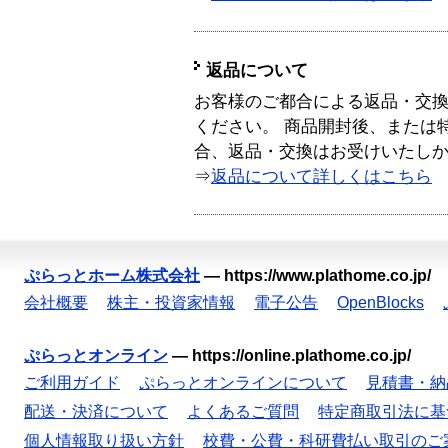
返品について
お客様のご都合による返品・交
ください。 商品開封後、または
合、返品・交換はお受けいたし
⇒
返品について詳しくはこちら
ぷらっとホーム株式会社
—
https://www.plathome.co.jp/
会社概要
株主・投資家情報
電子公告
OpenBlocks
ぷらっとオンライン
—
https://online.plathome.co.jp/
ご利用ガイド
ぷらっとオンラインについて
見積書・納
配送・決済について
よくあるご質問
特定商取引法に基
個人情報取り扱い方針
校費・公費・科研費払い取引のご