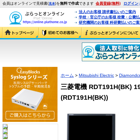
会員はオンラインで見積書(
)を
無料で作成
できます
会員登録(無料)
ログイン
見本
法人のお客様 請求書払いのご案内
学校・官公庁のお客様 校費・公費
研究機関のお客様 科研費払いのご案
ホーム
>
Mitsubishi Electric
>
Diamondcr
三菱電機 RDT191H(BK
(RDT191H(BK))