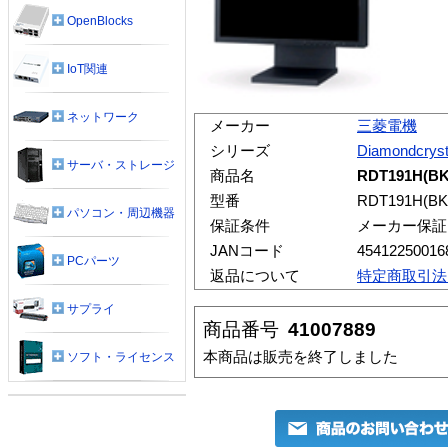
OpenBlocks
IoT関連
ネットワーク
メーカー
三菱電機
シリーズ
Diamondcrys
サーバ・ストレージ
商品名
RDT191H(
型番
RDT191H(BK
パソコン・周辺機器
保証条件
メーカー保証
JANコード
45412250016
PCパーツ
返品について
特定商取引法
サプライ
商品番号
41007889
本商品は販売を終了しました
ソフト・ライセンス