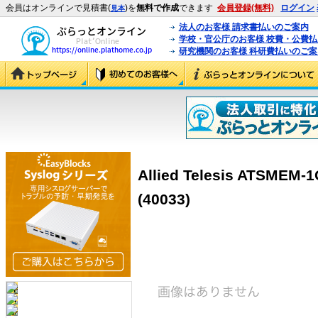
会員はオンラインで見積書(
)を
無料で作成
できます
会員登録(無料)
ログイン
見本
法人のお客様 請求書払いのご案内
学校・官公庁のお客様 校費・公費
研究機関のお客様 科研費払いのご案
Allied Telesis ATS
(40033)