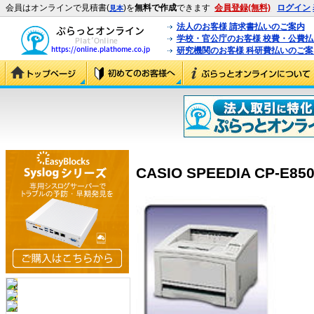
会員はオンラインで見積書(
)を
無料で作成
できます
会員登録(無料)
ログイン
見本
法人のお客様 請求書払いのご案内
学校・官公庁のお客様 校費・公費
研究機関のお客様 科研費払いのご案
CASIO SPEEDIA CP-E850