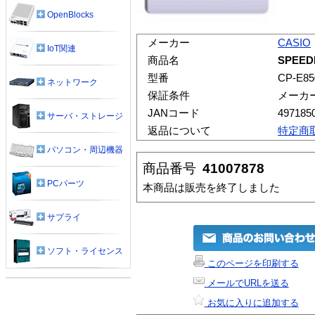
OpenBlocks
メーカー
CASIO
IoT関連
商品名
SPEEDI
型番
CP-E85
ネットワーク
保証条件
メーカ
JANコード
497185
サーバ・ストレージ
返品について
特定商
パソコン・周辺機器
商品番号
41007878
PCパーツ
本商品は販売を終了しました
サプライ
ソフト・ライセンス
このページを印刷する
メールでURLを送る
お気に入りに追加する