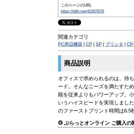
このページのURL
https://plth.me/41007878
関連カテゴリ
PC周辺機器
|
CP
|
SP
|
プリンタ
|
CP
商品説明
オフィスで求められるのは、待
ード。そんなニーズを満たすた
能を従来よりもパワーアップ。小型
いうハイスピードを実現しまし
のファーストプリント時間は6.
ぷらっとオンライン ご購入の