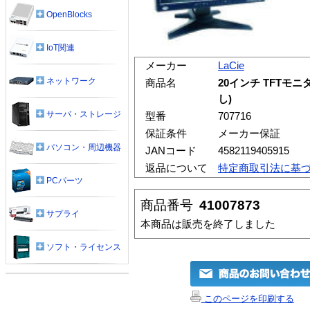
OpenBlocks
IoT関連
メーカー
LaCie
ネットワーク
商品名
20インチ TFTモニタ 
し)
サーバ・ストレージ
型番
707716
保証条件
メーカー保証
パソコン・周辺機器
JANコード
4582119405915
返品について
特定商取引法に基
PCパーツ
商品番号
41007873
サプライ
本商品は販売を終了しました
ソフト・ライセンス
このページを印刷する