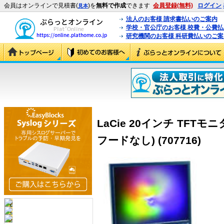
会員はオンラインで見積書(
)を
無料で作成
できます
会員登録(無料)
ログイン
見本
法人のお客様 請求書払いのご案内
学校・官公庁のお客様 校費・公費
研究機関のお客様 科研費払いのご案
LaCie 20インチ TFTモニタ 
フードなし) (707716)