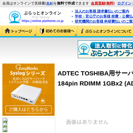
会員はオンラインで見積書(
)を
無料で作成
できます
会員登録(無料)
ログイン
見本
法人のお客様 請求書払いのご案内
学校・官公庁のお客様 校費・公費
研究機関のお客様 科研費払いのご案
ADTEC TOSHIBA用サーバ
184pin RDIMM 1GBx2 (A