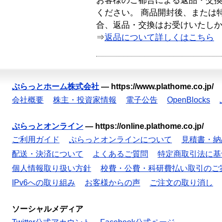
お客様のご都合による返品・交
ください。 商品開封後、または
合、返品・交換はお受けいたし
⇒
返品について詳しくはこちら
ぷらっとホーム株式会社
—
https://www.plathome.co.jp/
会社概要
株主・投資家情報
電子公告
OpenBlocks
ぷらっとオンライン
—
https://online.plathome.co.jp/
ご利用ガイド
ぷらっとオンラインについて
見積書・納
配送・決済について
よくあるご質問
特定商取引法に基
個人情報取り扱い方針
校費・公費・科研費払い取引のご
IPv6への取り組み
お客様からの声
ご注文の取り消し
ソーシャルメディア