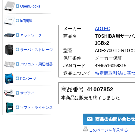
OpenBlocks
IoT関連
メーカー
ADTEC
ネットワーク
商品名
TOSHIBA用サーバメモ
1GBx2
サーバ・ストレージ
型番
ADF2700TD-R1GX
保証条件
メーカー保証
パソコン・周辺機器
JANコード
4946516059315
返品について
特定商取引法に基
PCパーツ
商品番号
41007852
サプライ
本商品は販売を終了しました
ソフト・ライセンス
このページを印刷する