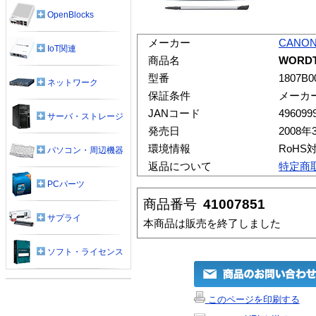
OpenBlocks
メーカー
CANO
IoT関連
商品名
WORDT
型番
1807B0
ネットワーク
保証条件
メーカ
JANコード
496099
サーバ・ストレージ
発売日
2008年
環境情報
RoHS
パソコン・周辺機器
返品について
特定商
PCパーツ
商品番号
41007851
サプライ
本商品は販売を終了しました
ソフト・ライセンス
このページを印刷する