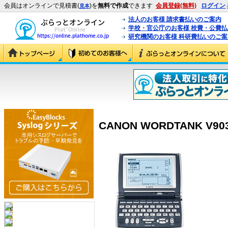
会員はオンラインで見積書(
)を
無料で作成
できます
会員登録(無料)
ログイン
見本
法人のお客様 請求書払いのご案内
学校・官公庁のお客様 校費・公費
研究機関のお客様 科研費払いのご案
CANON WORDTANK V903 