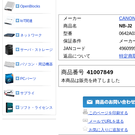
OpenBlocks
メーカー
CANO
IoT関連
商品名
NB-J2
型番
0642A0
ネットワーク
保証条件
メーカ
JANコード
496099
サーバ・ストレージ
返品について
特定商
パソコン・周辺機器
商品番号
41007849
PCパーツ
本商品は販売を終了しました
サプライ
ソフト・ライセンス
このページを印刷する
メールでURLを送る
お気に入りに追加する