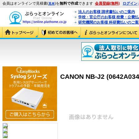
会員はオンラインで見積書(
)を
無料で作成
できます
会員登録(無料)
ログイン
見本
法人のお客様 請求書払いのご案内
学校・官公庁のお客様 校費・公費
研究機関のお客様 科研費払いのご案
CANON NB-J2 (0642A034