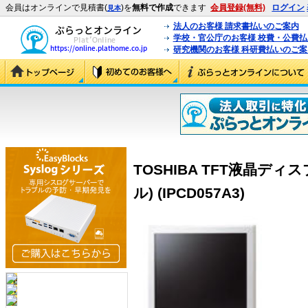
会員はオンラインで見積書(
)を
無料で作成
できます
会員登録(無料)
ログイン
見本
法人のお客様 請求書払いのご案内
学校・官公庁のお客様 校費・公費
研究機関のお客様 科研費払いのご案
TOSHIBA TFT液晶ディ
ル) (IPCD057A3)