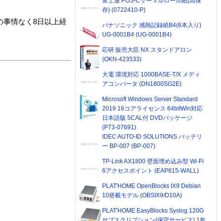
富士通 POS-Cサーマルロール紙(高保
存) (0722410-P)
の事情なく8日以上経
パナソニック 感熱記録紙B4(6本入り)
UG-0001B4 (UG-0001B4)
応研 販売大臣 NX スタンドアロン
(OKN-423533)
大電 環境対応 1000BASE-T/X メディ
アコンバータ (DN1800SG2E)
Microsoft Windows Server Standard
2019 16コアライセンス 64bitWin対応
日本語版 5CAL付 DVDパッケージ
(P73-07691)
IDEC AUTO-ID SOLUTIONS バッテリ
ー BP-007 (BP-007)
TP-Link AX1800 壁面埋め込み型 Wi-Fi
6アクセスポイント (EAP615-WALL)
PLAT'HOME OpenBlocks IX9 Debian
10搭載モデル (OBSIX9/D10A)
PLAT'HOME EasyBlocks Syslog 120G
サブスクリプション(保守サービス) 1年