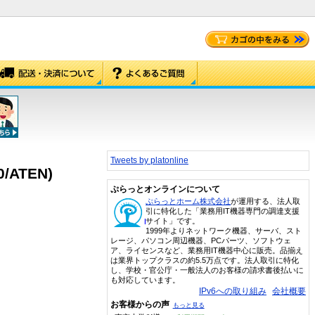
Tweets by platonline
/ATEN)
ぷらっとオンラインについて
ぷらっとホーム株式会社
が運用する、法人取
引に特化した「業務用IT機器専門の調達支援
サイト」です。
1999年よりネットワーク機器、サーバ、スト
レージ、パソコン周辺機器、PCパーツ、ソフトウェ
ア、ライセンスなど、業務用IT機器中心に販売。品揃え
は業界トップクラスの約5.5万点です。法人取引に特化
し、学校・官公庁・一般法人のお客様の請求書後払いに
も対応しています。
IPv6への取り組み
会社概要
お客様からの声
もっと見る