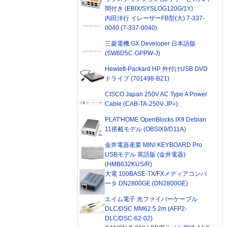
間付き (EBIX/SYSLOG120G/1Y)
内田洋行 イレーザーFB型(大) 7-337-
0040 (7-337-0040)
三菱電機 GX Developer 日本語版
(SW8D5C-GPPW-J)
Hewlett-Packard HP 外付けUSB DVD
ドライブ (701498-B21)
CISCO Japan 250V AC Type A Power
Cable (CAB-TA-250V-JP=)
PLAT'HOME OpenBlocks IX9 Debian
11搭載モデル (OBSIX9/D11A)
金井電器産業 MINI KEYBOARD Pro
USBモデル 英語版 (金井電器)
(HMB632KUS/R)
大電 100BASE-TX/FXメディアコンバ
ータ DN2800GE (DN2800GE)
エイム電子 光ファイバーケーブル
DLC/DSC MM62.5 2m (AFP2-
DLC/DSC-62-02)