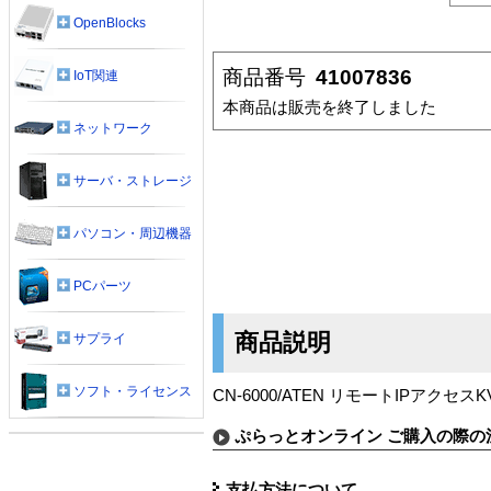
OpenBlocks
商品番号
41007836
IoT関連
本商品は販売を終了しました
ネットワーク
サーバ・ストレージ
パソコン・周辺機器
PCパーツ
商品説明
サプライ
ソフト・ライセンス
CN-6000/ATEN リモートIPアクセ
ぷらっとオンライン ご購入の際の
支払方法について