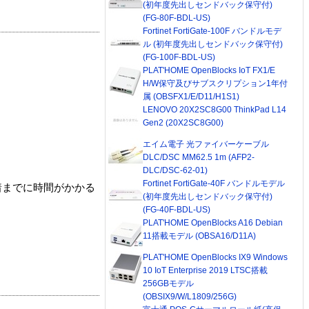
(初年度先出しセンドバック保守付)
(FG-80F-BDL-US)
Fortinet FortiGate-100F バンドルモデ
ル (初年度先出しセンドバック保守付)
(FG-100F-BDL-US)
PLAT'HOME OpenBlocks IoT FX1/E
H/W保守及びサブスクリプション1年付
属 (OBSFX1/E/D11/H1S1)
LENOVO 20X2SC8G00 ThinkPad L14
Gen2 (20X2SC8G00)
エイム電子 光ファイバーケーブル
DLC/DSC MM62.5 1m (AFP2-
DLC/DSC-62-01)
Fortinet FortiGate-40F バンドルモデル
着までに時間がかかる
(初年度先出しセンドバック保守付)
(FG-40F-BDL-US)
PLAT'HOME OpenBlocks A16 Debian
11搭載モデル (OBSA16/D11A)
PLAT'HOME OpenBlocks IX9 Windows
10 IoT Enterprise 2019 LTSC搭載
256GBモデル
(OBSIX9/W/L1809/256G)