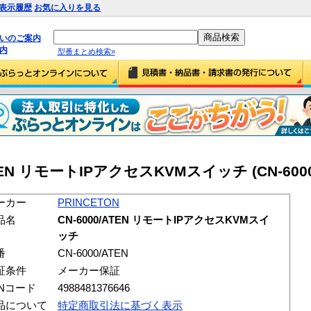
表示履歴
お気に入りを見る
払いのご案内
内
型番まとめ検索»
/ATEN リモートIPアクセスKVMスイッチ (CN-6000
ーカー
PRINCETON
品名
CN-6000/ATEN リモートIPアクセスKVMスイ
ッチ
番
CN-6000/ATEN
証条件
メーカー保証
ANコード
4988481376646
品について
特定商取引法に基づく表示