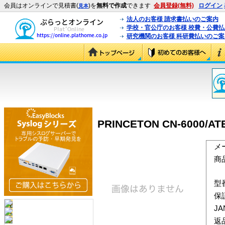
会員はオンラインで見積書(
)を
無料で作成
できます
会員登録(無料)
ログイン
見本
法人のお客様 請求書払いのご案内
学校・官公庁のお客様 校費・公費
研究機関のお客様 科研費払いのご案
PRINCETON CN-6000
メ
商
型
保
J
返