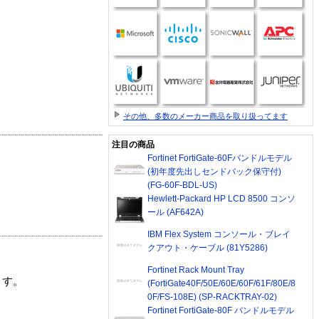
その他、多数のメーカー商品を取り扱ってます
注目の商品
Fortinet FortiGate-60Fバンドルモデル
(初年度先出しセンドバック保守付)
(FG-60F-BDL-US)
Hewlett-Packard HP LCD 8500 コンソ
ール (AF642A)
IBM Flex System コンソール・ブレイ
クアウト・ケーブル (81Y5286)
Fortinet Rack Mount Tray
ます。
(FortiGate40F/50E/60E/60F/61F/80E/8
0F/FS-108E) (SP-RACKTRAY-02)
Fortinet FortiGate-80F バンドルモデル