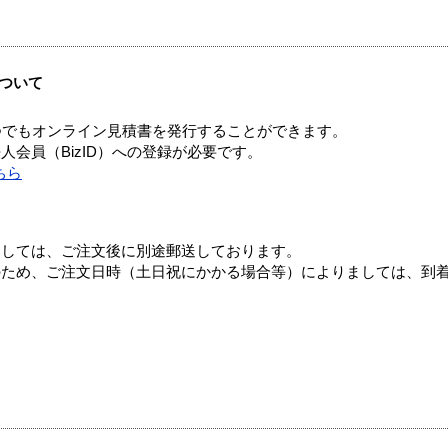
ついて
つでもオンライン見積書を発行することができます。
会員（BizID）への登録が必要です。
ちら
ましては、ご注文後に別途郵送しております。
のため、ご注文日時（土日祝にかかる場合等）によりましては、到