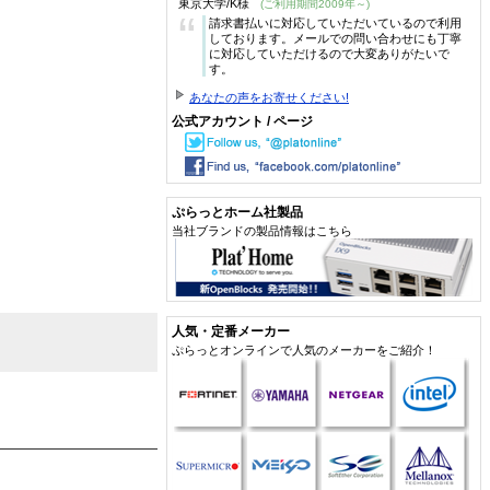
東京大学/K様
(ご利用期間2009年～)
“
請求書払いに対応していただいているので利用
しております。メールでの問い合わせにも丁寧
に対応していただけるので大変ありがたいで
す。
あなたの声をお寄せください!
公式アカウント / ページ
ぷらっとホーム社製品
当社ブランドの製品情報はこちら
人気・定番メーカー
ぷらっとオンラインで人気のメーカーをご紹介！