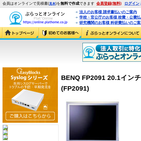
会員はオンラインで見積書(
)を
無料で作成
できます
会員登録(無料)
ログイン
見本
法人のお客様 請求書払いのご案内
学校・官公庁のお客様 校費・公費
研究機関のお客様 科研費払いのご案
BENQ FP2091 20.1
(FP2091)