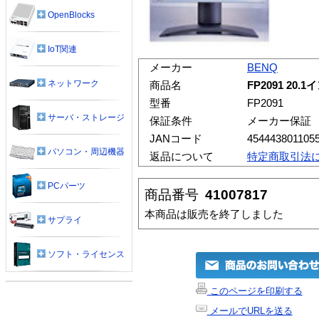
OpenBlocks
IoT関連
メーカー
BENQ
ネットワーク
商品名
FP2091 20
型番
FP2091
サーバ・ストレージ
保証条件
メーカー保証
JANコード
454443801105
パソコン・周辺機器
返品について
特定商取引法
PCパーツ
商品番号
41007817
本商品は販売を終了しました
サプライ
ソフト・ライセンス
このページを印刷する
メールでURLを送る