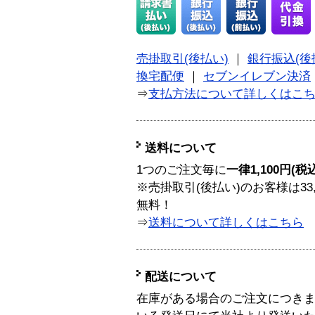
売掛取引(後払い)
｜
銀行振込(後
換宅配便
｜
セブンイレブン決済
⇒
支払方法について詳しくはこ
送料について
1つのご注文毎に
一律1,100円(税
※売掛取引(後払い)のお客様は33
無料！
⇒
送料について詳しくはこちら
配送について
在庫がある場合のご注文につき