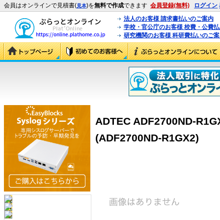
会員はオンラインで見積書(
)を
無料で作成
できます
会員登録(無料)
ログイン
見本
法人のお客様 請求書払いのご案内
学校・官公庁のお客様 校費・公費
研究機関のお客様 科研費払いのご案
ADTEC ADF2700ND-
(ADF2700ND-R1GX2)