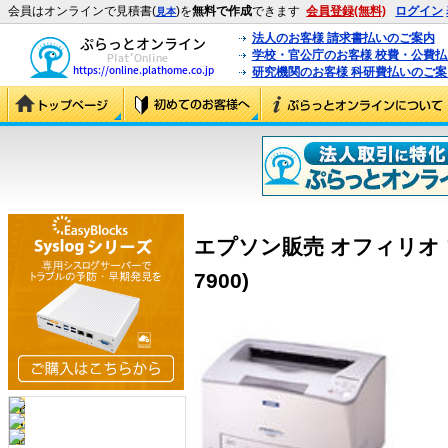
会員はオンラインで見積書(
)を
無料で作成
できます
会員登録(無料)
ログイン
見本
法人のお客様 請求書払いのご案内
学校・官公庁のお客様 校費・公費
研究機関のお客様 科研費払いのご案
エプソン販売 オフィリオ プリン
7900)