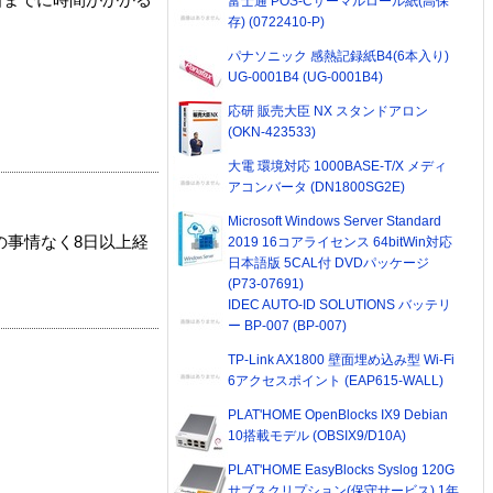
着までに時間がかかる
富士通 POS-Cサーマルロール紙(高保
存) (0722410-P)
パナソニック 感熱記録紙B4(6本入り)
UG-0001B4 (UG-0001B4)
応研 販売大臣 NX スタンドアロン
(OKN-423533)
大電 環境対応 1000BASE-T/X メディ
アコンバータ (DN1800SG2E)
Microsoft Windows Server Standard
の事情なく8日以上経
2019 16コアライセンス 64bitWin対応
日本語版 5CAL付 DVDパッケージ
(P73-07691)
IDEC AUTO-ID SOLUTIONS バッテリ
ー BP-007 (BP-007)
TP-Link AX1800 壁面埋め込み型 Wi-Fi
6アクセスポイント (EAP615-WALL)
PLAT'HOME OpenBlocks IX9 Debian
10搭載モデル (OBSIX9/D10A)
PLAT'HOME EasyBlocks Syslog 120G
サブスクリプション(保守サービス) 1年