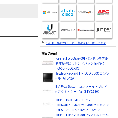
その他、多数のメーカー商品を取り扱ってます
注目の商品
Fortinet FortiGate-60Fバンドルモデル
(初年度先出しセンドバック保守付)
(FG-60F-BDL-US)
Hewlett-Packard HP LCD 8500 コンソ
ール (AF642A)
IBM Flex System コンソール・ブレイ
クアウト・ケーブル (81Y5286)
Fortinet Rack Mount Tray
(FortiGate40F/50E/60E/60F/61F/80E/8
0F/FS-108E) (SP-RACKTRAY-02)
Fortinet FortiGate-80F バンドルモデル