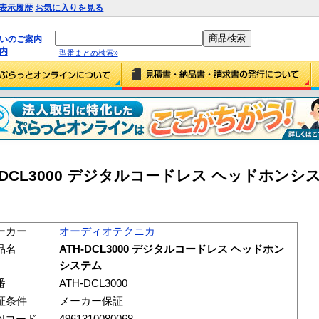
表示履歴
お気に入りを見る
払いのご案内
内
型番まとめ検索»
DCL3000 デジタルコードレス ヘッドホンシステ
ーカー
オーディオテクニカ
品名
ATH-DCL3000 デジタルコードレス ヘッドホン
システム
番
ATH-DCL3000
証条件
メーカー保証
ANコード
4961310080068