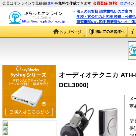
会員はオンラインで見積書(
)を
無料で作成
できます
会員登録(無料)
ログイン
見本
法人のお客様 請求書払いのご案内
学校・官公庁のお客様 校費・公費
研究機関のお客様 科研費払いのご案
オーディオテクニカ ATH-
DCL3000)
メ
商
型
保
J