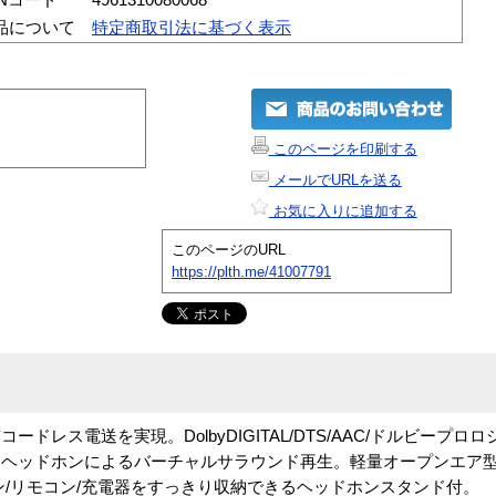
品について
特定商取引法に基づく表示
このページを印刷する
メールでURLを送る
お気に入りに追加する
このページのURL
https://plth.me/41007791
レス電送を実現。DolbyDIGITAL/DTS/AAC/ドルビープロロ
ヘッドホンによるバーチャルサラウンド再生。軽量オープンエア型ヘッ
ン/リモコン/充電器をすっきり収納できるヘッドホンスタンド付。