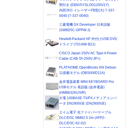
間付き (EBIX/SYSLOG120G/1Y)
内田洋行 イレーザーFB型(大) 7-337-
0040 (7-337-0040)
三菱電機 GX Developer 日本語版
(SW8D5C-GPPW-J)
Hewlett-Packard HP 外付けUSB DVD
ドライブ (701498-B21)
CISCO Japan 250V AC Type A Power
Cable (CAB-TA-250V-JP=)
PLAT'HOME OpenBlocks IX9 Debian
11搭載モデル (OBSIX9/D11A)
金井電器産業 MINI KEYBOARD Pro
USBモデル 英語版 (金井電器)
(HMB632KUS/R)
大電 100BASE-TX/FXメディアコンバ
ータ DN2800GE (DN2800GE)
エイム電子 光ファイバーケーブル
DLC/DSC MM62.5 2m (AFP2-
DLC/DSC-62-02)