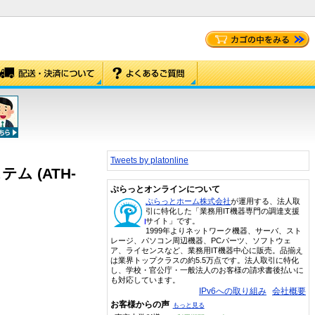
Tweets by platonline
ム (ATH-
ぷらっとオンラインについて
ぷらっとホーム株式会社
が運用する、法人取
引に特化した「業務用IT機器専門の調達支援
サイト」です。
1999年よりネットワーク機器、サーバ、スト
レージ、パソコン周辺機器、PCパーツ、ソフトウェ
ア、ライセンスなど、業務用IT機器中心に販売。品揃え
は業界トップクラスの約5.5万点です。法人取引に特化
し、学校・官公庁・一般法人のお客様の請求書後払いに
も対応しています。
IPv6への取り組み
会社概要
お客様からの声
もっと見る