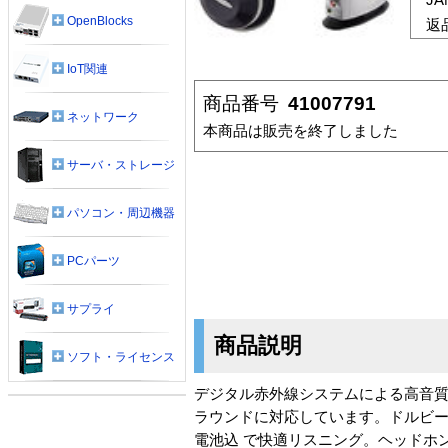
OpenBlocks
返
IoT関連
商品番号
41007791
ネットワーク
本商品は販売を終了しました
サーバ・ストレージ
パソコン・周辺機器
PCパーツ
サプライ
商品説明
ソフト・ライセンス
デジタル赤外線システムによる高音質コード
ラウンドに対応しています。ドルビー
電池込 で快適リスニング。ヘッドホ