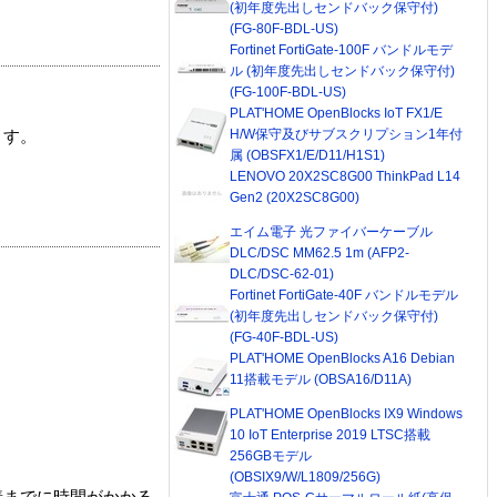
(初年度先出しセンドバック保守付)
(FG-80F-BDL-US)
Fortinet FortiGate-100F バンドルモデ
ル (初年度先出しセンドバック保守付)
(FG-100F-BDL-US)
PLAT'HOME OpenBlocks IoT FX1/E
H/W保守及びサブスクリプション1年付
ます。
属 (OBSFX1/E/D11/H1S1)
LENOVO 20X2SC8G00 ThinkPad L14
Gen2 (20X2SC8G00)
エイム電子 光ファイバーケーブル
DLC/DSC MM62.5 1m (AFP2-
DLC/DSC-62-01)
Fortinet FortiGate-40F バンドルモデル
(初年度先出しセンドバック保守付)
(FG-40F-BDL-US)
PLAT'HOME OpenBlocks A16 Debian
11搭載モデル (OBSA16/D11A)
PLAT'HOME OpenBlocks IX9 Windows
10 IoT Enterprise 2019 LTSC搭載
256GBモデル
(OBSIX9/W/L1809/256G)