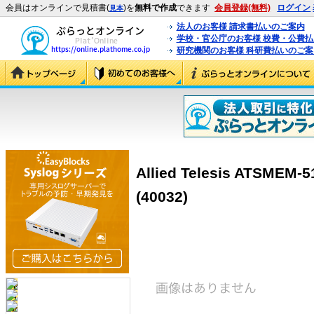
会員はオンラインで見積書(
)を
無料で作成
できます
会員登録(無料)
ログイン
見本
法人のお客様 請求書払いのご案内
学校・官公庁のお客様 校費・公費
研究機関のお客様 科研費払いのご案
Allied Telesis ATS
(40032)