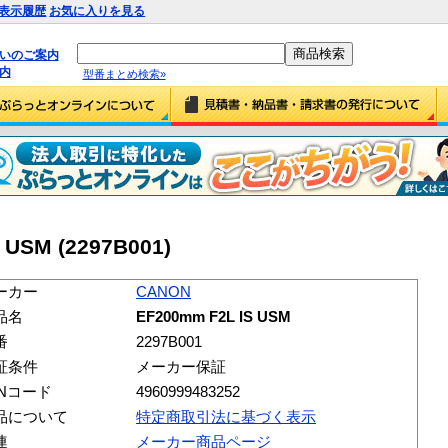
表示履歴
お気に入りを見る
払いのご案内
内
型番まとめ検索»
 USM (2297B001)
ーカー
CANON
品名
EF200mm F2L IS USM
番
2297B001
証条件
メーカー保証
ANコード
4960999483252
品について
特定商取引法に基づく表示
連
メーカー商品ページ