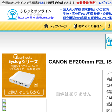
会員はオンラインで見積書(
)を
無料で作成
できます
会員登録(無料)
ログイン
見本
法人のお客様 請求書払いのご案内
学校・官公庁のお客様 校費・公費
研究機関のお客様 科研費払いのご案
CANON EF200mm F2L IS
メ
商
型
保
J
返
関