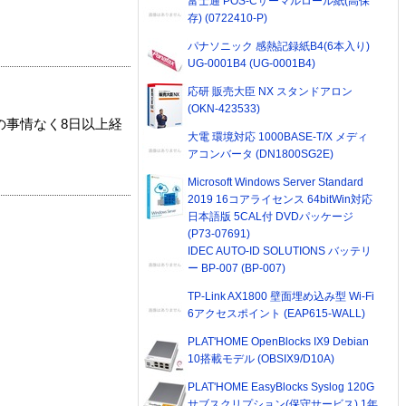
富士通 POS-Cサーマルロール紙(高保
存) (0722410-P)
パナソニック 感熱記録紙B4(6本入り)
UG-0001B4 (UG-0001B4)
応研 販売大臣 NX スタンドアロン
(OKN-423533)
の事情なく8日以上経
大電 環境対応 1000BASE-T/X メディ
アコンバータ (DN1800SG2E)
Microsoft Windows Server Standard
2019 16コアライセンス 64bitWin対応
日本語版 5CAL付 DVDパッケージ
(P73-07691)
IDEC AUTO-ID SOLUTIONS バッテリ
ー BP-007 (BP-007)
TP-Link AX1800 壁面埋め込み型 Wi-Fi
6アクセスポイント (EAP615-WALL)
PLAT'HOME OpenBlocks IX9 Debian
10搭載モデル (OBSIX9/D10A)
PLAT'HOME EasyBlocks Syslog 120G
サブスクリプション(保守サービス) 1年