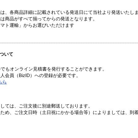
ては、各商品詳細に記載されている発送日にて当社より発送いたし
送は商品がすべて揃ってからの発送となります。
ヤマト運輸」からお選びいただけます
ついて
つでもオンライン見積書を発行することができます。
会員（BizID）への登録が必要です。
ちら
ましては、ご注文後に別途郵送しております。
のため、ご注文日時（土日祝にかかる場合等）によりましては、到