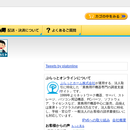
Tweets by platonline
ぷらっとオンラインについて
ぷらっとホーム株式会社
が運用する、法人取
引に特化した「業務用IT機器専門の調達支援
サイト」です。
1999年よりネットワーク機器、サーバ、スト
レージ、パソコン周辺機器、PCパーツ、ソフトウェ
ア、ライセンスなど、業務用IT機器中心に販売。品揃え
は業界トップクラスの約5.5万点です。法人取引に特化
し、学校・官公庁・一般法人のお客様の請求書後払いに
も対応しています。
IPv6への取り組み
会社概要
お客様からの声
もっと見る