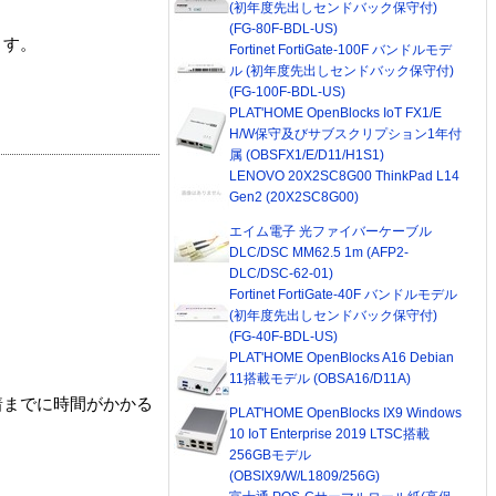
(初年度先出しセンドバック保守付)
(FG-80F-BDL-US)
ます。
Fortinet FortiGate-100F バンドルモデ
ル (初年度先出しセンドバック保守付)
(FG-100F-BDL-US)
PLAT'HOME OpenBlocks IoT FX1/E
H/W保守及びサブスクリプション1年付
属 (OBSFX1/E/D11/H1S1)
LENOVO 20X2SC8G00 ThinkPad L14
Gen2 (20X2SC8G00)
エイム電子 光ファイバーケーブル
DLC/DSC MM62.5 1m (AFP2-
DLC/DSC-62-01)
Fortinet FortiGate-40F バンドルモデル
(初年度先出しセンドバック保守付)
(FG-40F-BDL-US)
PLAT'HOME OpenBlocks A16 Debian
11搭載モデル (OBSA16/D11A)
着までに時間がかかる
PLAT'HOME OpenBlocks IX9 Windows
10 IoT Enterprise 2019 LTSC搭載
256GBモデル
(OBSIX9/W/L1809/256G)