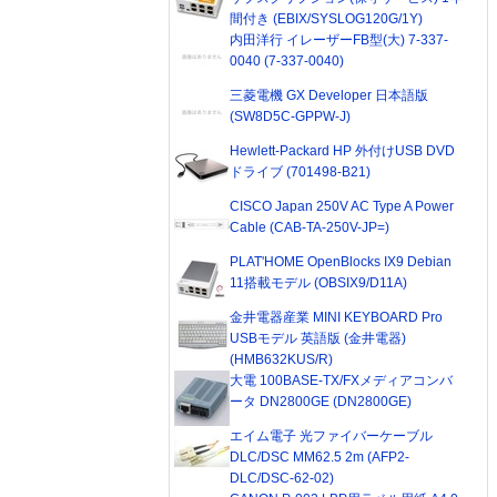
間付き (EBIX/SYSLOG120G/1Y)
内田洋行 イレーザーFB型(大) 7-337-
0040 (7-337-0040)
三菱電機 GX Developer 日本語版
(SW8D5C-GPPW-J)
Hewlett-Packard HP 外付けUSB DVD
ドライブ (701498-B21)
CISCO Japan 250V AC Type A Power
Cable (CAB-TA-250V-JP=)
PLAT'HOME OpenBlocks IX9 Debian
11搭載モデル (OBSIX9/D11A)
金井電器産業 MINI KEYBOARD Pro
USBモデル 英語版 (金井電器)
(HMB632KUS/R)
大電 100BASE-TX/FXメディアコンバ
ータ DN2800GE (DN2800GE)
エイム電子 光ファイバーケーブル
DLC/DSC MM62.5 2m (AFP2-
DLC/DSC-62-02)