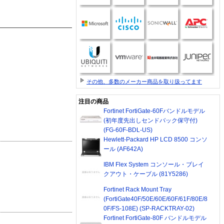
その他、多数のメーカー商品を取り扱ってます
注目の商品
Fortinet FortiGate-60Fバンドルモデル
(初年度先出しセンドバック保守付)
(FG-60F-BDL-US)
Hewlett-Packard HP LCD 8500 コンソ
ール (AF642A)
IBM Flex System コンソール・ブレイ
クアウト・ケーブル (81Y5286)
Fortinet Rack Mount Tray
(FortiGate40F/50E/60E/60F/61F/80E/8
0F/FS-108E) (SP-RACKTRAY-02)
Fortinet FortiGate-80F バンドルモデル