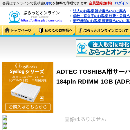
会員はオンラインで見積書(
)を
無料で作成
できます
会員登録(無料)
ログイン
見本
法人のお客様 請求書払いのご案内
学校・官公庁のお客様 校費・公費
研究機関のお客様 科研費払いのご案
ADTEC TOSHIBA用サーバ
184pin RDIMM 1GB (ADF