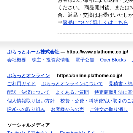
お客様のご都合による返品・交
ください。 商品開封後、または
合、返品・交換はお受けいたし
⇒
返品について詳しくはこちら
ぷらっとホーム株式会社
—
https://www.plathome.co.jp/
会社概要
株主・投資家情報
電子公告
OpenBlocks
ぷらっとオンライン
—
https://online.plathome.co.jp/
ご利用ガイド
ぷらっとオンラインについて
見積書・納
配送・決済について
よくあるご質問
特定商取引法に基
個人情報取り扱い方針
校費・公費・科研費払い取引のご
IPv6への取り組み
お客様からの声
ご注文の取り消し
ソーシャルメディア