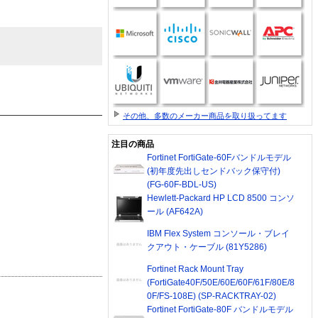
その他、多数のメーカー商品を取り扱ってます
注目の商品
Fortinet FortiGate-60Fバンドルモデル
(初年度先出しセンドバック保守付)
(FG-60F-BDL-US)
Hewlett-Packard HP LCD 8500 コンソ
ール (AF642A)
IBM Flex System コンソール・ブレイ
クアウト・ケーブル (81Y5286)
Fortinet Rack Mount Tray
(FortiGate40F/50E/60E/60F/61F/80E/8
0F/FS-108E) (SP-RACKTRAY-02)
Fortinet FortiGate-80F バンドルモデル