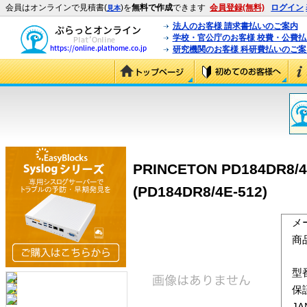
会員はオンラインで見積書(
)を
無料で作成
できます
会員登録(無料)
ログイン
見本
法人のお客様 請求書払いのご案内
学校・官公庁のお客様 校費・公費
研究機関のお客様 科研費払いのご案
PRINCETON PD184DR8/4
(PD184DR8/4E-512)
メ
商
型
保
J