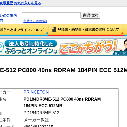
表示履歴
お気に入りを見る
払いのご案内
内
型番まとめ検索»
E-512 PC800 40ns RDRAM 184PIN ECC 512
ーカー
PRINCETON
品名
PD184DR8/4E-512 PC800 40ns RDRAM
184PIN ECC 512MB
番
PD184DR8/4E-512
証条件
メーカー保証
ANコード
4988481322315