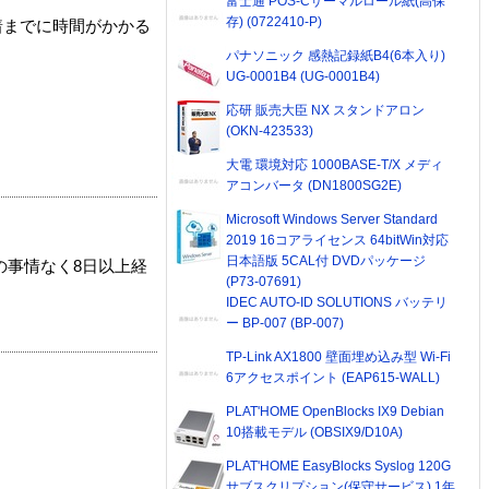
富士通 POS-Cサーマルロール紙(高保
存) (0722410-P)
着までに時間がかかる
パナソニック 感熱記録紙B4(6本入り)
UG-0001B4 (UG-0001B4)
応研 販売大臣 NX スタンドアロン
(OKN-423533)
大電 環境対応 1000BASE-T/X メディ
アコンバータ (DN1800SG2E)
Microsoft Windows Server Standard
2019 16コアライセンス 64bitWin対応
日本語版 5CAL付 DVDパッケージ
の事情なく8日以上経
(P73-07691)
IDEC AUTO-ID SOLUTIONS バッテリ
ー BP-007 (BP-007)
TP-Link AX1800 壁面埋め込み型 Wi-Fi
6アクセスポイント (EAP615-WALL)
PLAT'HOME OpenBlocks IX9 Debian
10搭載モデル (OBSIX9/D10A)
PLAT'HOME EasyBlocks Syslog 120G
サブスクリプション(保守サービス) 1年