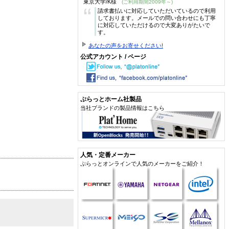
東京大学/K様
(ご利用期間2009年～)
“
請求書払いに対応していただいているので利用
しております。メールでの問い合わせにも丁寧
に対応していただけるので大変ありがたいで
す。
あなたの声をお寄せください!
公式アカウント / ページ
ぷらっとホーム社製品
当社ブランドの製品情報はこちら
人気・定番メーカー
ぷらっとオンラインで人気のメーカーをご紹介！