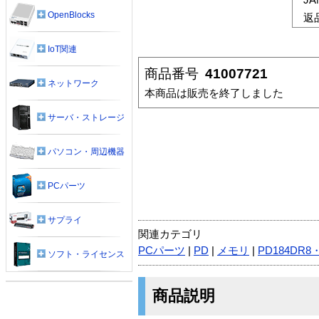
OpenBlocks
返
IoT関連
商品番号
41007721
ネットワーク
本商品は販売を終了しました
サーバ・ストレージ
パソコン・周辺機器
PCパーツ
サプライ
関連カテゴリ
PCパーツ
|
PD
|
メモリ
|
PD184DR8
ソフト・ライセンス
商品説明