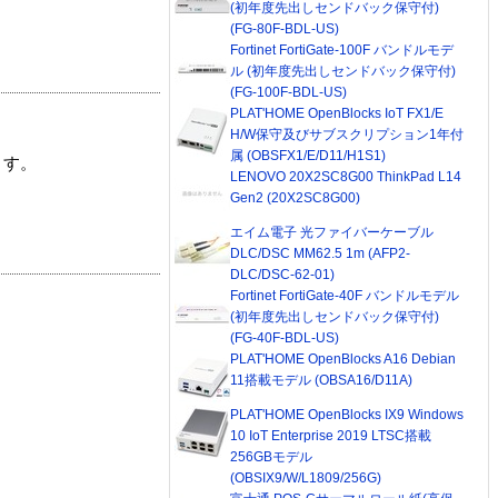
(初年度先出しセンドバック保守付)
(FG-80F-BDL-US)
Fortinet FortiGate-100F バンドルモデ
ル (初年度先出しセンドバック保守付)
(FG-100F-BDL-US)
PLAT'HOME OpenBlocks IoT FX1/E
H/W保守及びサブスクリプション1年付
属 (OBSFX1/E/D11/H1S1)
ます。
LENOVO 20X2SC8G00 ThinkPad L14
Gen2 (20X2SC8G00)
エイム電子 光ファイバーケーブル
DLC/DSC MM62.5 1m (AFP2-
DLC/DSC-62-01)
Fortinet FortiGate-40F バンドルモデル
(初年度先出しセンドバック保守付)
(FG-40F-BDL-US)
PLAT'HOME OpenBlocks A16 Debian
11搭載モデル (OBSA16/D11A)
PLAT'HOME OpenBlocks IX9 Windows
10 IoT Enterprise 2019 LTSC搭載
256GBモデル
(OBSIX9/W/L1809/256G)