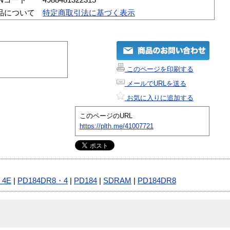
品について
特定商取引法に基づく表示
このページを印刷する
メールでURLを送る
お気に入りに追加する
このページのURL
https://plth.me/41007721
・4E
|
PD184DR8・4
|
PD184
|
SDRAM
|
PD184DR8