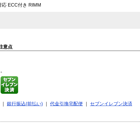
40対応 ECC付き RIMM
注意点
す。
｜
銀行振込(前払い)
｜
代金引換宅配便
｜
セブンイレブン決済