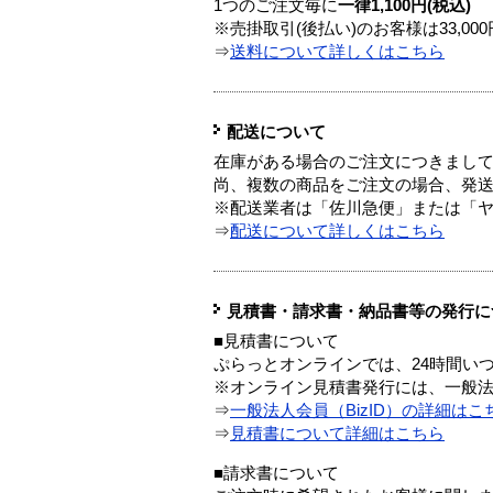
1つのご注文毎に
一律1,100円(税込)
※売掛取引(後払い)のお客様は33,0
⇒
送料について詳しくはこちら
配送について
在庫がある場合のご注文につきまし
尚、複数の商品をご注文の場合、発
※配送業者は「佐川急便」または「
⇒
配送について詳しくはこちら
見積書・請求書・納品書等の発行に
■見積書について
ぷらっとオンラインでは、24時間い
※オンライン見積書発行には、一般法人
⇒
一般法人会員（BizID）の詳細はこ
⇒
見積書について詳細はこちら
■請求書について