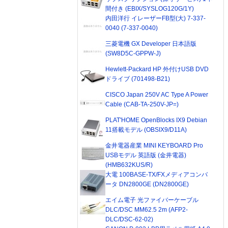
間付き (EBIX/SYSLOG120G/1Y)
内田洋行 イレーザーFB型(大) 7-337-
0040 (7-337-0040)
三菱電機 GX Developer 日本語版
(SW8D5C-GPPW-J)
Hewlett-Packard HP 外付けUSB DVD
ドライブ (701498-B21)
CISCO Japan 250V AC Type A Power
Cable (CAB-TA-250V-JP=)
PLAT'HOME OpenBlocks IX9 Debian
11搭載モデル (OBSIX9/D11A)
金井電器産業 MINI KEYBOARD Pro
USBモデル 英語版 (金井電器)
(HMB632KUS/R)
大電 100BASE-TX/FXメディアコンバ
ータ DN2800GE (DN2800GE)
エイム電子 光ファイバーケーブル
DLC/DSC MM62.5 2m (AFP2-
DLC/DSC-62-02)