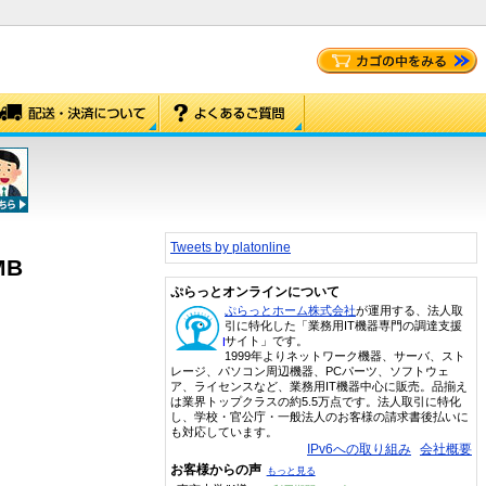
Tweets by platonline
MB
ぷらっとオンラインについて
ぷらっとホーム株式会社
が運用する、法人取
引に特化した「業務用IT機器専門の調達支援
サイト」です。
1999年よりネットワーク機器、サーバ、スト
レージ、パソコン周辺機器、PCパーツ、ソフトウェ
ア、ライセンスなど、業務用IT機器中心に販売。品揃え
は業界トップクラスの約5.5万点です。法人取引に特化
し、学校・官公庁・一般法人のお客様の請求書後払いに
も対応しています。
IPv6への取り組み
会社概要
お客様からの声
もっと見る