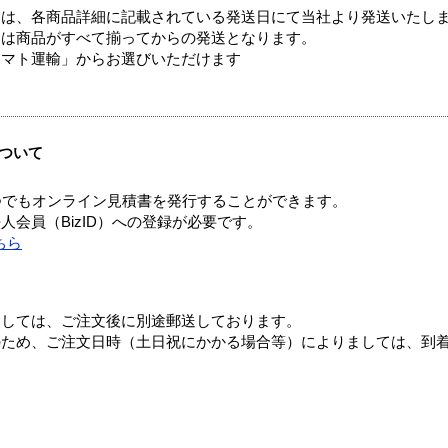
ては、各商品詳細に記載されている発送日にて当社より発送いたし
送は商品がすべて揃ってからの発送となります。
ヤマト運輸」からお選びいただけます
ついて
つでもオンライン見積書を発行することができます。
会員（BizID）への登録が必要です。
ちら
ましては、ご注文後に別途郵送しております。
のため、ご注文日時（土日祝にかかる場合等）によりましては、到