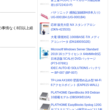
富士通 POS-Cサーマルロール紙(高保
存) (0722410-P)
パナソニック 感熱記録紙B4(6本入り)
UG-0001B4 (UG-0001B4)
応研 販売大臣 NX スタンドアロン
の事情なく8日以上経
(OKN-423533)
大電 環境対応 1000BASE-T/X メディ
アコンバータ (DN1800SG2E)
Microsoft Windows Server Standard
2019 16コアライセンス 64bitWin対応
日本語版 5CAL付 DVDパッケージ
(P73-07691)
IDEC AUTO-ID SOLUTIONS バッテリ
ー BP-007 (BP-007)
TP-Link AX1800 壁面埋め込み型 Wi-Fi
6アクセスポイント (EAP615-WALL)
PLAT'HOME OpenBlocks IX9 Debian
10搭載モデル (OBSIX9/D10A)
PLAT'HOME EasyBlocks Syslog 120G
サブスクリプション(保守サービス) 1年