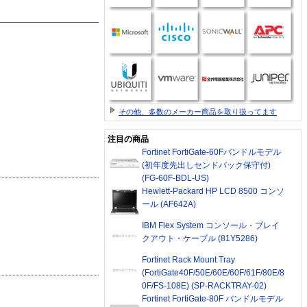
その他、多数のメーカー商品を取り扱ってます
注目の商品
Fortinet FortiGate-60Fバンドルモデル
(初年度先出しセンドバック保守付)
(FG-60F-BDL-US)
Hewlett-Packard HP LCD 8500 コンソ
ール (AF642A)
IBM Flex System コンソール・ブレイ
クアウト・ケーブル (81Y5286)
Fortinet Rack Mount Tray
(FortiGate40F/50E/60E/60F/61F/80E/8
0F/FS-108E) (SP-RACKTRAY-02)
Fortinet FortiGate-80F バンドルモデル