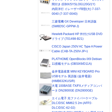
間付き (EBIX/SYSLOG120G/1Y)
内田洋行 イレーザーFB型(大) 7-337-
0040 (7-337-0040)
三菱電機 GX Developer 日本語版
(SW8D5C-GPPW-J)
Hewlett-Packard HP 外付けUSB DVD
ドライブ (701498-B21)
CISCO Japan 250V AC Type A Power
Cable (CAB-TA-250V-JP=)
PLAT'HOME OpenBlocks IX9 Debian
11搭載モデル (OBSIX9/D11A)
金井電器産業 MINI KEYBOARD Pro
USBモデル 英語版 (金井電器)
(HMB632KUS/R)
大電 100BASE-TX/FXメディアコンバ
ータ DN2800GE (DN2800GE)
エイム電子 光ファイバーケーブル
DLC/DSC MM62.5 2m (AFP2-
DLC/DSC-62-02)