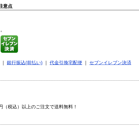
注意点
す。
｜
銀行振込(前払い)
｜
代金引換宅配便
｜
セブンイレブン決済
00円（税込）以上のご注文で送料無料！