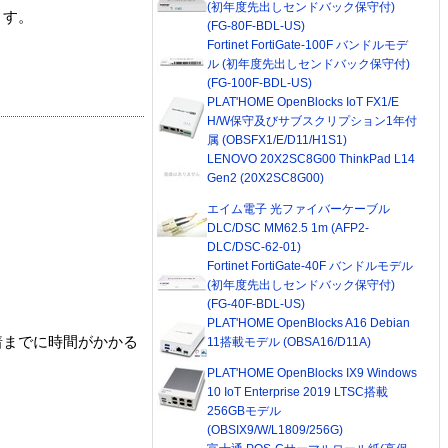
(初年度先出しセンドバック保守付)
ます。
(FG-80F-BDL-US)
Fortinet FortiGate-100F バンドルモデ
ル (初年度先出しセンドバック保守付)
(FG-100F-BDL-US)
PLAT'HOME OpenBlocks IoT FX1/E
H/W保守及びサブスクリプション1年付
属 (OBSFX1/E/D11/H1S1)
LENOVO 20X2SC8G00 ThinkPad L14
Gen2 (20X2SC8G00)
エイム電子 光ファイバーケーブル
DLC/DSC MM62.5 1m (AFP2-
DLC/DSC-62-01)
Fortinet FortiGate-40F バンドルモデル
(初年度先出しセンドバック保守付)
(FG-40F-BDL-US)
PLAT'HOME OpenBlocks A16 Debian
着までに時間がかかる
11搭載モデル (OBSA16/D11A)
PLAT'HOME OpenBlocks IX9 Windows
10 IoT Enterprise 2019 LTSC搭載
256GBモデル
(OBSIX9/W/L1809/256G)