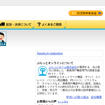
Tweets by platonline
ぷらっとオンラインについて
ぷらっとホーム株式会社
が運用する、法人取
引に特化した「業務用IT機器専門の調達支援
サイト」です。
1999年よりネットワーク機器、サーバ、スト
レージ、パソコン周辺機器、PCパーツ、ソフトウェ
ア、ライセンスなど、業務用IT機器中心に販売。品揃え
は業界トップクラスの約5.5万点です。法人取引に特化
し、学校・官公庁・一般法人のお客様の請求書後払いに
も対応しています。
IPv6への取り組み
会社概要
お客様からの声
もっと見る