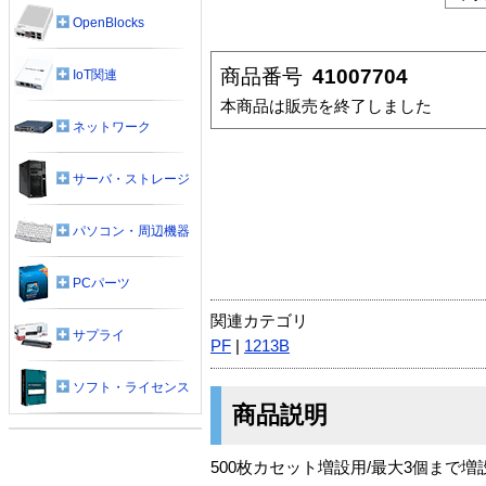
OpenBlocks
商品番号
41007704
IoT関連
本商品は販売を終了しました
ネットワーク
サーバ・ストレージ
パソコン・周辺機器
PCパーツ
関連カテゴリ
サプライ
PF
|
1213B
ソフト・ライセンス
商品説明
500枚カセット増設用/最大3個まで増設可