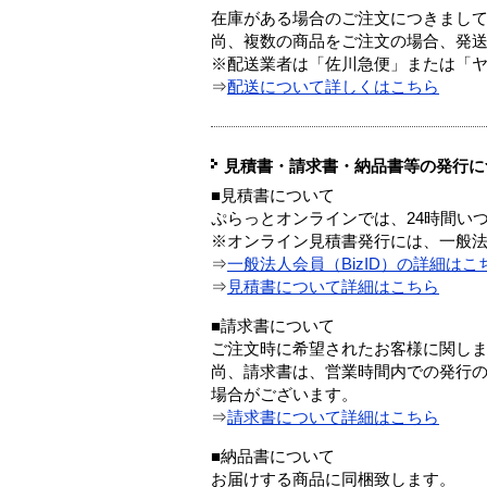
在庫がある場合のご注文につきまし
尚、複数の商品をご注文の場合、発
※配送業者は「佐川急便」または「
⇒
配送について詳しくはこちら
見積書・請求書・納品書等の発行に
■見積書について
ぷらっとオンラインでは、24時間い
※オンライン見積書発行には、一般法人
⇒
一般法人会員（BizID）の詳細はこ
⇒
見積書について詳細はこちら
■請求書について
ご注文時に希望されたお客様に関し
尚、請求書は、営業時間内での発行
場合がございます。
⇒
請求書について詳細はこちら
■納品書について
お届けする商品に同梱致します。