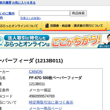
表示履歴
お気に入りを見る
払いのご案内
内
型番まとめ検索»
ペーパーフィーダ (1213B011)
ーカー
CANON
品名
PF-67G 500枚ペーパーフィーダ
番
1213B011
証条件
メーカー保証
ANコード
4960999574769
品について
特定商取引法に基づく表示
連
メーカー商品ページ