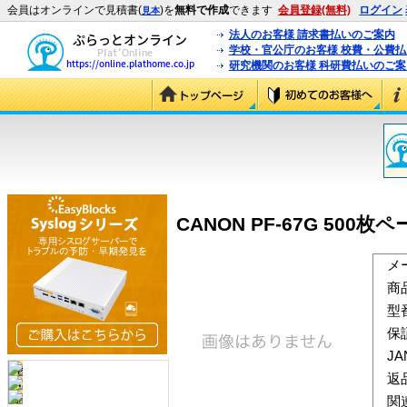
会員はオンラインで見積書(
)を
無料で作成
できます
会員登録(無料)
ログイン
見本
法人のお客様 請求書払いのご案内
学校・官公庁のお客様 校費・公費
研究機関のお客様 科研費払いのご案
CANON PF-67G 500枚
メ
商
型
保
J
返
関