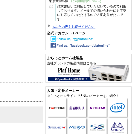
東京大学/K様
(ご利用期間2009年～)
“
請求書払いに対応していただいているので利用
しております。メールでの問い合わせにも丁寧
に対応していただけるので大変ありがたいで
す。
あなたの声をお寄せください!
公式アカウント / ページ
ぷらっとホーム社製品
当社ブランドの製品情報はこちら
人気・定番メーカー
ぷらっとオンラインで人気のメーカーをご紹介！