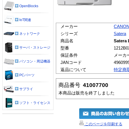
OpenBlocks
IoT関連
メーカー
CANO
シリーズ
Satera
ネットワーク
商品名
Satera
サーバ・ストレージ
型番
1212B0
保証条件
メーカ
パソコン・周辺機器
JANコード
496099
返品について
特定商
PCパーツ
商品番号
41007700
サプライ
本商品は販売を終了しました
ソフト・ライセンス
このページを印刷する