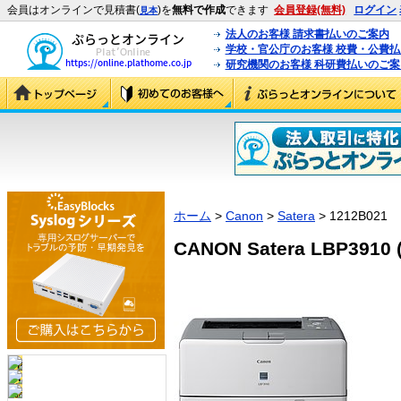
会員はオンラインで見積書(
)を
無料で作成
できます
会員登録(無料)
ログイン
見本
法人のお客様 請求書払いのご案内
学校・官公庁のお客様 校費・公費
研究機関のお客様 科研費払いのご案
ホーム
>
Canon
>
Satera
> 1212B021
CANON Satera LBP3910 