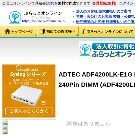
会員はオンラインで見積書(
)を
無料で作成
できます
会員登録(無料)
ログイン
見本
法人のお客様 請求書払いのご案内
学校・官公庁のお客様 校費・公費
研究機関のお客様 科研費払いのご案
ADTEC ADF4200LK-E1G
240Pin DIMM (ADF4200L