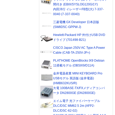
間付き (EBIX/SYSLOG120G/1Y)
内田洋行 イレーザーFB型(大) 7-337-
0040 (7-337-0040)
三菱電機 GX Developer 日本語版
(SW8D5C-GPPW-J)
Hewlett-Packard HP 外付けUSB DVD
ドライブ (701498-B21)
CISCO Japan 250V AC Type A Power
Cable (CAB-TA-250V-JP=)
PLAT'HOME OpenBlocks IX9 Debian
11搭載モデル (OBSIX9/D11A)
金井電器産業 MINI KEYBOARD Pro
USBモデル 英語版 (金井電器)
(HMB632KUS/R)
大電 100BASE-TX/FXメディアコンバ
ータ DN2800GE (DN2800GE)
エイム電子 光ファイバーケーブル
DLC/DSC MM62.5 2m (AFP2-
DLC/DSC-62-02)