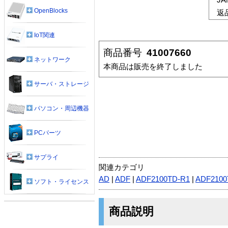
OpenBlocks
返
IoT関連
商品番号
41007660
ネットワーク
本商品は販売を終了しました
サーバ・ストレージ
パソコン・周辺機器
PCパーツ
サプライ
関連カテゴリ
AD
|
ADF
|
ADF2100TD-R1
|
ADF2100
ソフト・ライセンス
商品説明