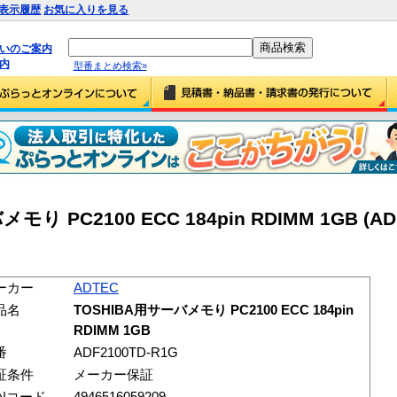
表示履歴
お気に入りを見る
払いのご案内
内
型番まとめ検索»
り PC2100 ECC 184pin RDIMM 1GB (AD
ーカー
ADTEC
品名
TOSHIBA用サーバメモり PC2100 ECC 184pin
RDIMM 1GB
番
ADF2100TD-R1G
証条件
メーカー保証
ANコード
4946516059209