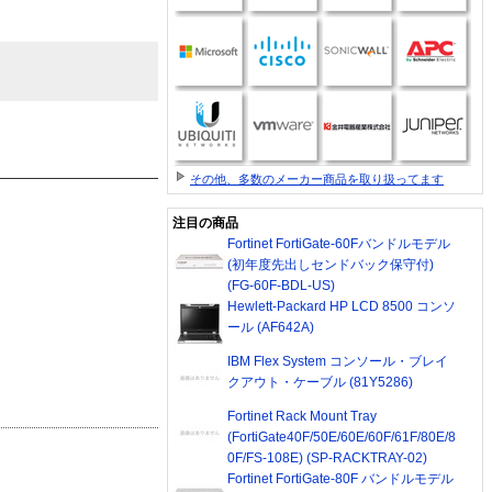
その他、多数のメーカー商品を取り扱ってます
注目の商品
Fortinet FortiGate-60Fバンドルモデル
(初年度先出しセンドバック保守付)
(FG-60F-BDL-US)
Hewlett-Packard HP LCD 8500 コンソ
ール (AF642A)
IBM Flex System コンソール・ブレイ
クアウト・ケーブル (81Y5286)
Fortinet Rack Mount Tray
(FortiGate40F/50E/60E/60F/61F/80E/8
0F/FS-108E) (SP-RACKTRAY-02)
Fortinet FortiGate-80F バンドルモデル