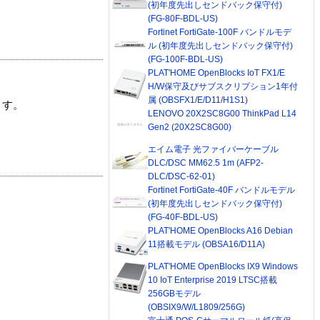
(初年度先出しセンドバック保守付)
(FG-80F-BDL-US)
Fortinet FortiGate-100F バンドルモデ
ル (初年度先出しセンドバック保守付)
(FG-100F-BDL-US)
PLAT'HOME OpenBlocks IoT FX1/E
H/W保守及びサブスクリプション1年付
属 (OBSFX1/E/D11/H1S1)
ます。
LENOVO 20X2SC8G00 ThinkPad L14
Gen2 (20X2SC8G00)
エイム電子 光ファイバーケーブル
DLC/DSC MM62.5 1m (AFP2-
DLC/DSC-62-01)
Fortinet FortiGate-40F バンドルモデル
(初年度先出しセンドバック保守付)
(FG-40F-BDL-US)
PLAT'HOME OpenBlocks A16 Debian
11搭載モデル (OBSA16/D11A)
PLAT'HOME OpenBlocks IX9 Windows
10 IoT Enterprise 2019 LTSC搭載
256GBモデル
(OBSIX9/W/L1809/256G)