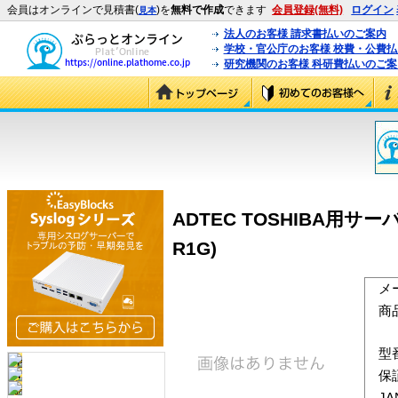
会員はオンラインで見積書(
)を
無料で作成
できます
会員登録(無料)
ログイン
見本
法人のお客様 請求書払いのご案内
学校・官公庁のお客様 校費・公費
研究機関のお客様 科研費払いのご案
ADTEC TOSHIBA用サーバメモ
R1G)
メ
商
型
保
J