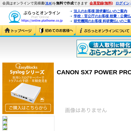
会員はオンラインで見積書(
)を
無料で作成
できます
会員登録(無料)
ログイン
見本
法人のお客様 請求書払いのご案内
学校・官公庁のお客様 校費・公費
研究機関のお客様 科研費払いのご案
CANON SX7 POWER PRO