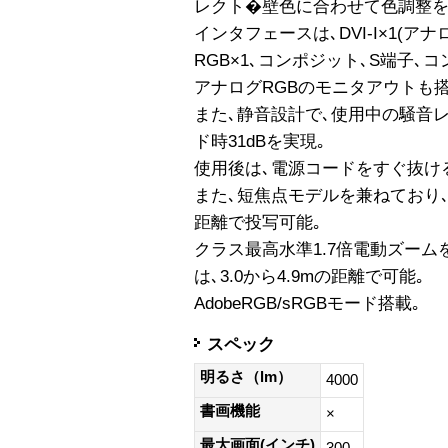
レクト�壁色に合わせて色調整を
インタフェースは､DVI-I×1(ア
RGB×1､コンポジット､S端子､
アナログRGBのモニタアウトも搭
また､静音設計で､使用中の騒音レ
ド時31dBを実現｡
使用後は､電源コードをすぐ抜け
また､短焦点モデルを兼ねており､1
距離で投写可能｡
クラス最高水準1.7倍電動ズーム
は､3.0から4.9mの距離で可能｡
AdobeRGB/sRGBモード搭載｡
スペック
明るさ（lm）
4000
書画機能
×
最大画面(インチ)