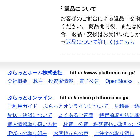
返品について
お客様のご都合による返品・交
ください。 商品開封後、または
合、返品・交換はお受けいたし
⇒
返品について詳しくはこちら
ぷらっとホーム株式会社
—
https://www.plathome.co.jp/
会社概要
株主・投資家情報
電子公告
OpenBlocks
ぷらっとオンライン
—
https://online.plathome.co.jp/
ご利用ガイド
ぷらっとオンラインについて
見積書・納
配送・決済について
よくあるご質問
特定商取引法に基
個人情報取り扱い方針
校費・公費・科研費払い取引のご
IPv6への取り組み
お客様からの声
ご注文の取り消し