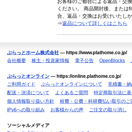
お客様のご都合による返品・交
ください。 商品開封後、または
合、返品・交換はお受けいたし
⇒
返品について詳しくはこちら
ぷらっとホーム株式会社
—
https://www.plathome.co.jp/
会社概要
株主・投資家情報
電子公告
OpenBlocks
ぷらっとオンライン
—
https://online.plathome.co.jp/
ご利用ガイド
ぷらっとオンラインについて
見積書・納
配送・決済について
よくあるご質問
特定商取引法に基
個人情報取り扱い方針
校費・公費・科研費払い取引のご
IPv6への取り組み
お客様からの声
ご注文の取り消し
ソーシャルメディア