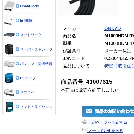
OpenBlocks
IoT関連
メーカー
ONKYO
ネットワーク
商品名
M1000HDMI/
型番
M1000HDMI/D
サーバ・ストレージ
保証条件
メーカー保証
JANコード
005064436954
パソコン・周辺機器
返品について
特定商取引法
PCパーツ
商品番号
41007615
本商品は販売を終了しました
サプライ
ソフト・ライセンス
このページを印刷する
メールでURLを送る