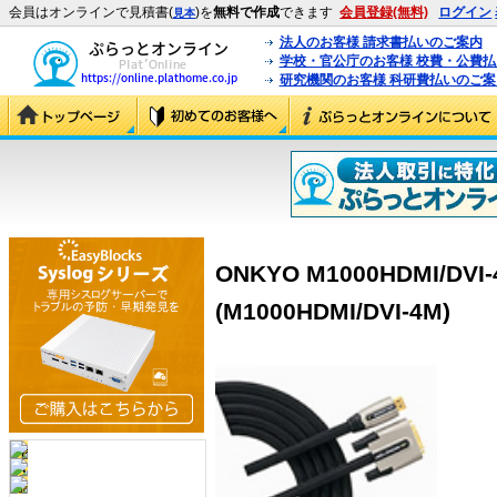
会員はオンラインで見積書(
)を
無料で作成
できます
会員登録(無料)
ログイン
見本
法人のお客様 請求書払いのご案内
学校・官公庁のお客様 校費・公費
研究機関のお客様 科研費払いのご案
ONKYO M1000HDMI/DV
(M1000HDMI/DVI-4M)