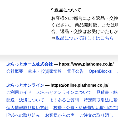
返品について
お客様のご都合による返品・交
ください。 商品開封後、または
合、返品・交換はお受けいたし
⇒
返品について詳しくはこちら
ぷらっとホーム株式会社
—
https://www.plathome.co.jp/
会社概要
株主・投資家情報
電子公告
OpenBlocks
ぷらっとオンライン
—
https://online.plathome.co.jp/
ご利用ガイド
ぷらっとオンラインについて
見積書・納
配送・決済について
よくあるご質問
特定商取引法に基
個人情報取り扱い方針
校費・公費・科研費払い取引のご
IPv6への取り組み
お客様からの声
ご注文の取り消し