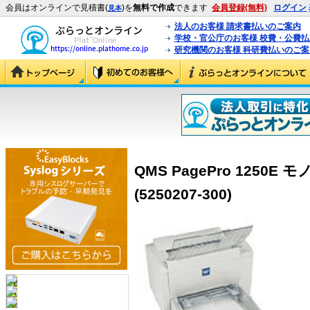
会員はオンラインで見積書(
)を
無料で作成
できます
会員登録(無料)
ログイン
見本
法人のお客様 請求書払いのご案内
学校・官公庁のお客様 校費・公費
研究機関のお客様 科研費払いのご案
QMS PagePro 1250
(5250207-300)