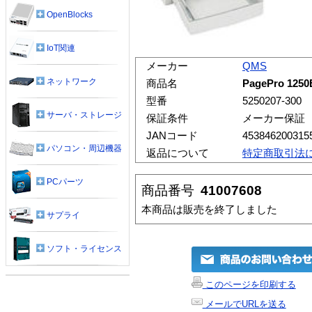
OpenBlocks
IoT関連
メーカー
QMS
ネットワーク
商品名
PagePro 1
型番
5250207-300
サーバ・ストレージ
保証条件
メーカー保証
JANコード
453846200315
パソコン・周辺機器
返品について
特定商取引法
PCパーツ
商品番号
41007608
本商品は販売を終了しました
サプライ
ソフト・ライセンス
このページを印刷する
メールでURLを送る