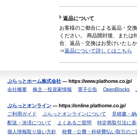
返品について
お客様のご都合による返品・交
ください。 商品開封後、または
合、返品・交換はお受けいたし
⇒
返品について詳しくはこちら
ぷらっとホーム株式会社
—
https://www.plathome.co.jp/
会社概要
株主・投資家情報
電子公告
OpenBlocks
ぷらっとオンライン
—
https://online.plathome.co.jp/
ご利用ガイド
ぷらっとオンラインについて
見積書・納
配送・決済について
よくあるご質問
特定商取引法に基
個人情報取り扱い方針
校費・公費・科研費払い取引のご