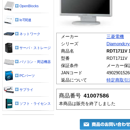
OpenBlocks
IoT関連
ネットワーク
メーカー
三菱電機
シリーズ
Diamondcry
サーバ・ストレージ
商品名
RDT1711
型番
RDT1711V
パソコン・周辺機器
保証条件
メーカー保
JANコード
4902901526
PCパーツ
返品について
特定商取引
サプライ
商品番号
41007586
本商品は販売を終了しました
ソフト・ライセンス