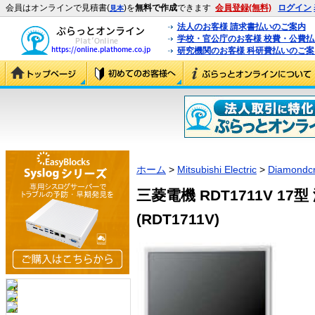
会員はオンラインで見積書(
)を
無料で作成
できます
会員登録(無料)
ログイン
見本
法人のお客様 請求書払いのご案内
学校・官公庁のお客様 校費・公費
研究機関のお客様 科研費払いのご案
ホーム
>
Mitsubishi Electric
>
Diamondcr
三菱電機 RDT1711V 1
(RDT1711V)