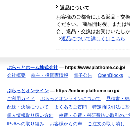
返品について
お客様のご都合による返品・交
ください。 商品開封後、または
合、返品・交換はお受けいたし
⇒
返品について詳しくはこちら
ぷらっとホーム株式会社
—
https://www.plathome.co.jp/
会社概要
株主・投資家情報
電子公告
OpenBlocks
ぷらっとオンライン
—
https://online.plathome.co.jp/
ご利用ガイド
ぷらっとオンラインについて
見積書・納
配送・決済について
よくあるご質問
特定商取引法に基
個人情報取り扱い方針
校費・公費・科研費払い取引のご
IPv6への取り組み
お客様からの声
ご注文の取り消し