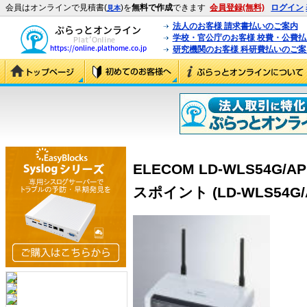
会員はオンラインで見積書(
)を
無料で作成
できます
会員登録(無料)
ログイン
見本
法人のお客様 請求書払いのご案内
学校・官公庁のお客様 校費・公費
研究機関のお客様 科研費払いのご案
ELECOM LD-WLS54G/
スポイント (LD-WLS54G/