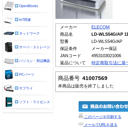
OpenBlocks
IoT関連
メーカー
ELECOM
ネットワーク
商品名
LD-WLS54G/A
型番
LD-WLS54G/AP
サーバ・ストレージ
保証条件
メーカー保証
JANコード
4953103021006
パソコン・周辺機器
返品について
特定商取引法に基
PCパーツ
商品番号
41007569
本商品は販売を終了しました
サプライ
ソフト・ライセンス
このページを印刷する
メールでURLを送る