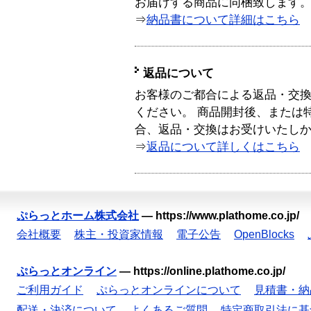
お届けする商品に同梱致します
⇒
納品書について詳細はこちら
返品について
お客様のご都合による返品・交
ください。 商品開封後、または
合、返品・交換はお受けいたし
⇒
返品について詳しくはこちら
ぷらっとホーム株式会社
—
https://www.plathome.co.jp/
会社概要
株主・投資家情報
電子公告
OpenBlocks
ぷらっとオンライン
—
https://online.plathome.co.jp/
ご利用ガイド
ぷらっとオンラインについて
見積書・納
配送・決済について
よくあるご質問
特定商取引法に基