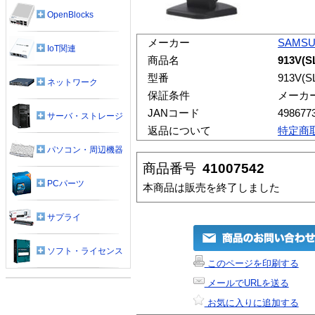
OpenBlocks
メーカー
SAMS
IoT関連
商品名
913V(S
型番
913V(S
ネットワーク
保証条件
メーカ
JANコード
498677
サーバ・ストレージ
返品について
特定商
パソコン・周辺機器
商品番号
41007542
PCパーツ
本商品は販売を終了しました
サプライ
ソフト・ライセンス
このページを印刷する
メールでURLを送る
お気に入りに追加する