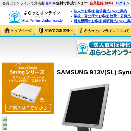
会員はオンラインで見積書(
)を
無料で作成
できます
会員登録(無料)
ログイン
見本
法人のお客様 請求書払いのご案内
学校・官公庁のお客様 校費・公費
研究機関のお客様 科研費払いのご案
SAMSUNG 913V(SL) Sync