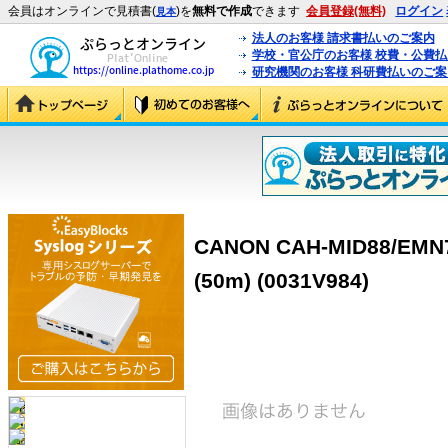
会員はオンラインで見積書(
)を
無料で作成
できます
会員登録(無料)
ログイン
見本
法人のお客様 請求書払いのご案内
学校・官公庁のお客様 校費・公費
研究機関のお客様 科研費払いのご案
CANON CAH-MID88/EM
(50m) (0031V984)